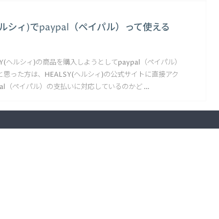
(ヘルシィ)でpaypal（ペイパル）って使える
SY(ヘルシィ)の商品を購入しようとしてpaypal（ペイパル）
思った方は、HEALSY(ヘルシィ)の公式サイトに直接アク
pal（ペイパル）の支払いに対応しているのかど …