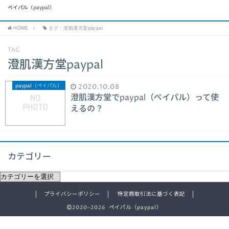
ペイパル（paypal）
HOME
タグ : 澄肌漢方堂paypal
TAG
澄肌漢方堂paypal
paypal（ペイパル）
2020.10.08
澄肌漢方堂でpaypal（ペイパル）って使
えるの？
カテゴリー
プライバシーポリシー
特定商取引法に基づく表記
2020–2026 ペイパル（paypal）