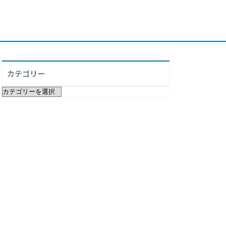
カテゴリー