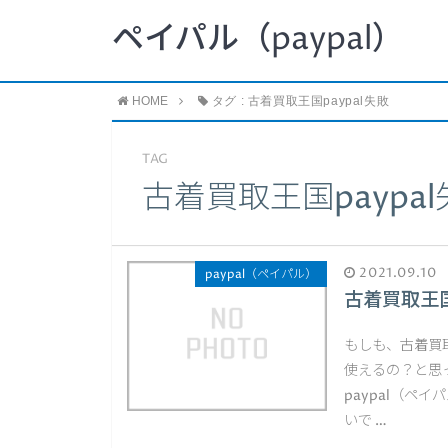
ペイパル（paypal）
HOME
タグ : 古着買取王国paypal失敗
TAG
古着買取王国paypal
2021.09.10
paypal（ペイパル）
古着買取王国
もしも、古着買取
使えるの？と思
paypal（ペ
いで …