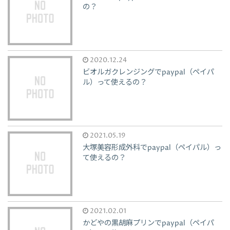
の？
2020.12.24
ビオルガクレンジングでpaypal（ペイパ
ル）って使えるの？
2021.05.19
大塚美容形成外科でpaypal（ペイパル）っ
て使えるの？
2021.02.01
かどやの黒胡麻プリンでpaypal（ペイパ