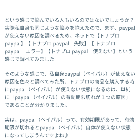
という感じで悩んでいる人もいるのではないでしょうか？
実際私自身も同じような悩みを抱えたので、まず、paypal
が使えない原因を調べるため、ネットで【トナプロ
paypal】【 トナプロ paypal 失敗】【 トナプロ
paypal エラー】【トナプロ paypal 使えない】という
感じで調べてみました。
そのような感じで、私自身paypal（ペイパル）が使えない
原因を色々と調べてみた所、トナプロの商品を購入する時
にpaypal（ペイパル）が使えない状態になるのは、単純
に「paypal（ペイパル）の有効期限切れが１つの原因」
であることが分かりました。
実は、paypal（ペイパル）って、有効期限があって、有効
期限が切れるとpaypal（ペイパル）自体が使えない状態
になってしまうんですよね♪