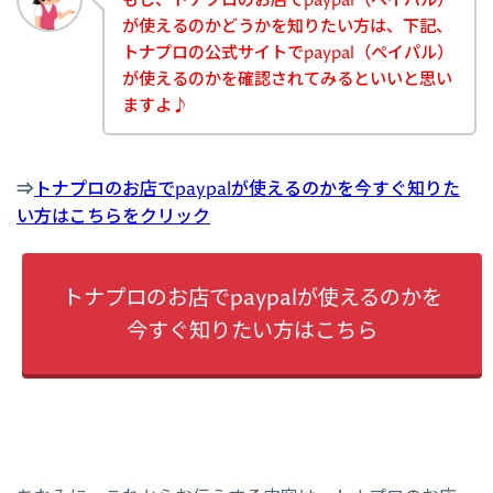
もし、トナプロのお店でpaypal（ペイパル）
が使えるのかどうかを知りたい方は、下記、
トナプロの公式サイトでpaypal（ペイパル）
が使えるのかを確認されてみるといいと思い
ますよ♪
⇒
トナプロのお店でpaypalが使えるのかを今すぐ知りた
い方はこちらをクリック
トナプロのお店でpaypalが使えるのかを
今すぐ知りたい方はこちら