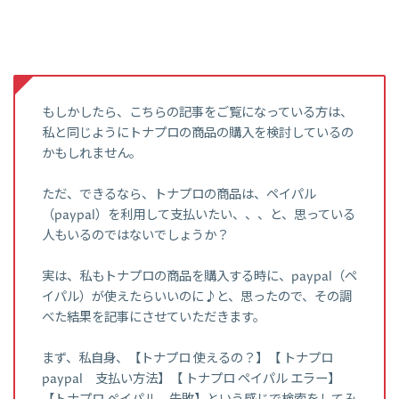
もしかしたら、こちらの記事をご覧になっている方は、
私と同じようにトナプロの商品の購入を検討しているの
かもしれません。
ただ、できるなら、トナプロの商品は、ペイパル
（paypal）を利用して支払いたい、、、と、思っている
人もいるのではないでしょうか？
実は、私もトナプロの商品を購入する時に、paypal（ペ
イパル）が使えたらいいのに♪と、思ったので、その調
べた結果を記事にさせていただきます。
まず、私自身、【トナプロ 使えるの？】【 トナプロ
paypal 支払い方法】【 トナプロ ペイパル エラー】