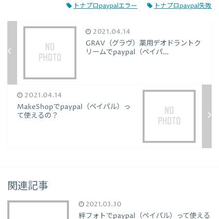
トナプロpaypalエラー
トナプロpaypal失敗
2021.04.14
GRAV（グラヴ）薬用デオドラントク
リームでpaypal（ペイパ...
2021.04.14
MakeShopでpaypal（ペイパル）っ
て使えるの？
関連記事
2021.03.30
絆フォトでpaypal（ペイパル）って使える