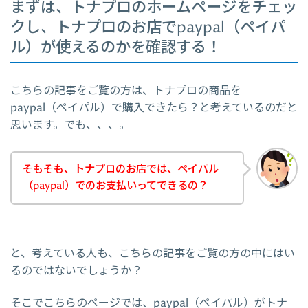
まずは、トナプロのホームページをチェッ
クし、トナプロのお店でpaypal（ペイパ
ル）が使えるのかを確認する！
こちらの記事をご覧の方は、トナプロの商品を
paypal（ペイパル）で購入できたら？と考えているのだと
思います。でも、、、。
そもそも、トナプロのお店では、ペイパル
（paypal）でのお支払いってできるの？
と、考えている人も、こちらの記事をご覧の方の中にはい
るのではないでしょうか？
そこでこちらのページでは、paypal（ペイパル）がトナ