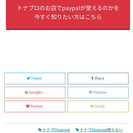
トナプロのお店でpaypalが使えるのかを
今すぐ知りたい方はこちら
Tweet
Share
Google+
Hatena
Pocket
feedly
トナプロpaypal
トナプロpaypal使えない