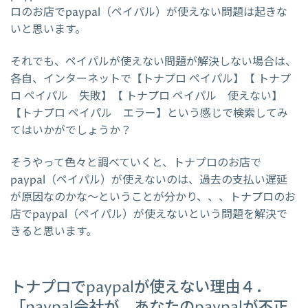
ロのお店でpaypal（ペイパル）が使えない問題は起きな
いと思います。
それでも、ペイパルが使えない問題が解決しない場合は、
各自、インターネットで【トナプロ ペイパル】【 トナプ
ロ ペイパル 失敗】【 トナプロ ペイパル 使えない】
【トナプロ ペイパル エラー】という感じで検索してみ
てはいかがでしょうか？
そうやって色々と調べていくと、トナプロのお店で
paypal（ペイパル）が使えないのは、過去の支払い遅延
が原因なのかな～ということが分かり、、、トナプロのお
店でpaypal（ペイパル）が使えないという問題を解決で
きると思います。
トナプロでpaypalが使えない理由４．
「paypal会社が、あなたのpaypalが不正