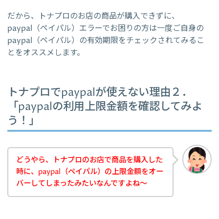
だから、トナプロのお店の商品が購入できずに、
paypal（ペイパル）エラーでお困りの方は一度ご自身の
paypal（ペイパル）の有効期限をチェックされてみるこ
とをオススメします。
トナプロでpaypalが使えない理由２．
「paypalの利用上限金額を確認してみよ
う！」
どうやら、トナプロのお店で商品を購入した
時に、paypal（ペイパル）の上限金額をオー
バーしてしまったみたいなんですよね～