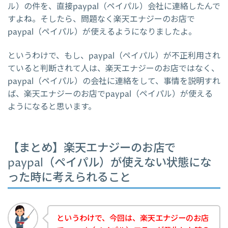
ル）の件を、直接paypal（ペイパル）会社に連絡したんで
すよね。そしたら、問題なく楽天エナジーのお店で
paypal（ペイパル）が使えるようになりましたよ。
というわけで、もし、paypal（ペイパル）が不正利用され
ていると判断されて人は、楽天エナジーのお店ではなく、
paypal（ペイパル）の会社に連絡をして、事情を説明すれ
ば、楽天エナジーのお店でpaypal（ペイパル）が使える
ようになると思います。
【まとめ】楽天エナジーのお店で
paypal（ペイパル）が使えない状態にな
った時に考えられること
というわけで、今回は、楽天エナジーのお店