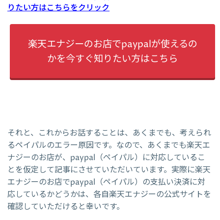
りたい方はこちらをクリック
楽天エナジーのお店でpaypalが使えるの
かを今すぐ知りたい方はこちら
それと、これからお話することは、あくまでも、考えられ
るペイパルのエラー原因です。なので、あくまでも楽天エ
ナジーのお店が、paypal（ペイパル）に対応しているこ
とを仮定して記事にさせていただいています。実際に楽天
エナジーのお店でpaypal（ペイパル）の支払い決済に対
応しているかどうかは、各自楽天エナジーの公式サイトを
確認していただけると幸いです。