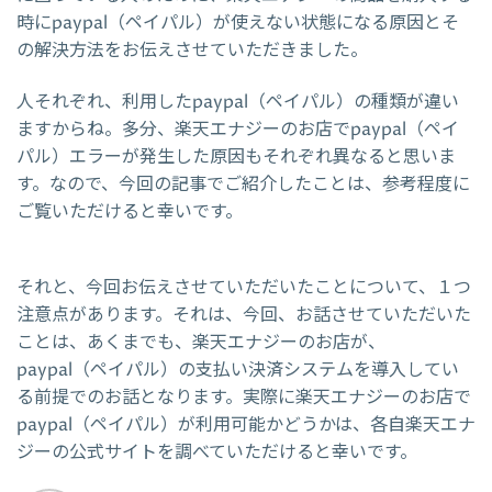
時にpaypal（ペイパル）が使えない状態になる原因とそ
の解決方法をお伝えさせていただきました。
人それぞれ、利用したpaypal（ペイパル）の種類が違い
ますからね。多分、楽天エナジーのお店でpaypal（ペイ
パル）エラーが発生した原因もそれぞれ異なると思いま
す。なので、今回の記事でご紹介したことは、参考程度に
ご覧いただけると幸いです。
それと、今回お伝えさせていただいたことについて、１つ
注意点があります。それは、今回、お話させていただいた
ことは、あくまでも、楽天エナジーのお店が、
paypal（ペイパル）の支払い決済システムを導入してい
る前提でのお話となります。実際に楽天エナジーのお店で
paypal（ペイパル）が利用可能かどうかは、各自楽天エナ
ジーの公式サイトを調べていただけると幸いです。