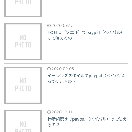
2020.09.17
SOELU（ソエル）でpaypal（ペイパル）
って使えるの？
2020.09.08
イーレンズスタイルでpaypal（ペイパル）
って使えるの？
2020.10.11
柿渋歯磨きでpaypal（ペイパル）って使え
るの？