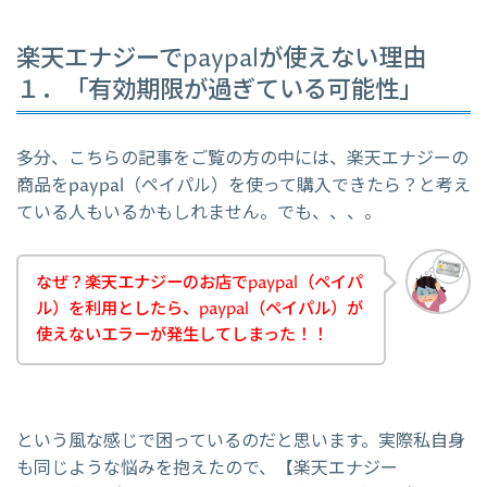
楽天エナジーでpaypalが使えない理由
１．「有効期限が過ぎている可能性」
多分、こちらの記事をご覧の方の中には、楽天エナジーの
商品をpaypal（ペイパル）を使って購入できたら？と考え
ている人もいるかもしれません。でも、、、。
なぜ？楽天エナジーのお店でpaypal（ペイパ
ル）を利用としたら、paypal（ペイパル）が
使えないエラーが発生してしまった！！
という風な感じで困っているのだと思います。実際私自身
も同じような悩みを抱えたので、【楽天エナジー