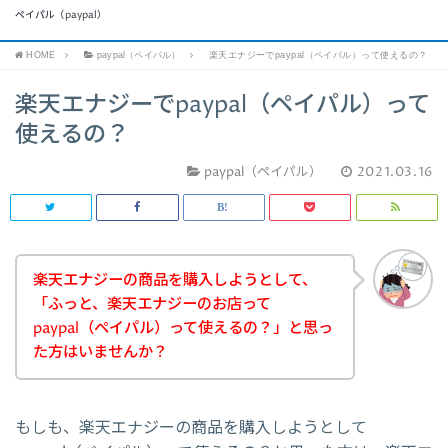
ペイパル（paypal）
HOME
paypal（ペイパル）
楽天エナジーでpaypal（ペイパル）って使えるの？
楽天エナジーでpaypal（ペイパル）って
使えるの？
paypal（ペイパル）
2021.03.16
楽天エナジーの商品を購入しようとして、
「ふっと、楽天エナジーのお店って
paypal（ペイパル）って使えるの？」と思っ
た方はいませんか？
もしも、楽天エナジーの商品を購入しようとして