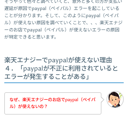
そうやって色々と調べていくと、意外と多くの方が支払い
遅延が原因でpaypal（ペイパル）エラーを起こしている
ことが分かります。そして、このようにpaypal（ペイパ
ル）が使えない原因を調べていくことで、、、楽天エナジ
ーのお店でpaypal（ペイパル）が使えないエラーの原因
が特定できると思います。
楽天エナジーでpaypalが使えない理由
４．「paypalが不正に利用されていると
エラーが発生することがある」
なぜ、楽天エナジーのお店でpaypal（ペイパ
ル）が使えないの？