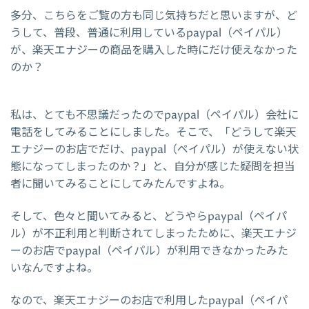
多分、こちらをご覧の方も同じ気持ちだと思いますが、ど
うして、普段、普通に利用しているpaypal（ペイパル）
が、楽天エナジーの商品を購入した時にだけ使えなかった
のか？
私は、とても不思議だったのでpaypal（ペイパル）会社に
電話をしてみることにしました。そこで、「どうして楽天
エナジーのお店でだけ、paypal（ペイパル）が使えない状
態になってしまったのか？」と、自分が感じた疑問を担当
者に聞いてみることにしてみたんですよね。
そして、色々と聞いてみると、どうやらpaypal（ペイパ
ル）が不正利用と判断されてしまったために、楽天エナジ
ーのお店でpaypal（ペイパル）が利用できなかったみた
いなんですよね。
なので、楽天エナジーのお店で利用したpaypal（ペイパ