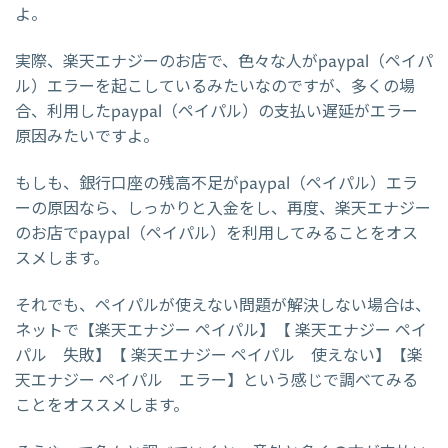
よ。
実際、楽天エナジーのお店で、色々な人がpaypal（ペイパ
ル）エラーを起こしているみたいなのですが、多くの場
合、利用したpaypal（ペイパル）の支払い遅延がエラー
原因みたいですよ。
もしも、銀行口座の残高不足がpaypal（ペイパル）エラ
ーの原因なら、しっかりと入金をし、再度、楽天エナジー
のお店でpaypal（ペイパル）を利用してみることをオス
スメします。
それでも、ペイパルが使えない問題が解決しない場合は、
ネットで【楽天エナジー ペイパル】【 楽天エナジー ペイ
パル 失敗】【 楽天エナジー ペイパル 使えない】【楽
天エナジー ペイパル エラー】という感じで調べてみる
ことをオススメします。