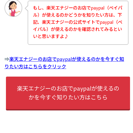
もし、楽天エナジーのお店でpaypal（ペイパ
ル）が使えるのかどうかを知りたい方は、下
記、楽天エナジーの公式サイトでpaypal（ペ
イパル）が使えるのかを確認されてみるとい
いと思いますよ♪
⇒
楽天エナジーのお店でpaypalが使えるのかを今すぐ知
りたい方はこちらをクリック
楽天エナジーのお店でpaypalが使えるの
かを今すぐ知りたい方はこちら