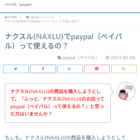
ペイパル（paypal）
HOME
paypal（ペイパル）
ナクスル(NAXLU)でpaypal（ペイパル）って使えるの？
ナクスル(NAXLU)でpaypal（ペイパ
ル）って使えるの？
paypal（ペイパル）
2021.03.06
ナクスル(NAXLU)の商品を購入しようとし
て、「ふっと、ナクスル(NAXLU)のお店って
paypal（ペイパル）って使えるの？」と思っ
た方はいませんか？
もしも、ナクスル(NAXLU)の商品を購入しようとして