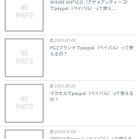
AYAME ANTICO（アヤメアンティーコ）
でpaypal（ペイパル）って使え...
2021.01.07
PG2ブランドでpaypal（ペイパル）って使
えるの？
2021.07.25
マカセルでpaypal（ペイパル）って使える
の？
2020.11.02