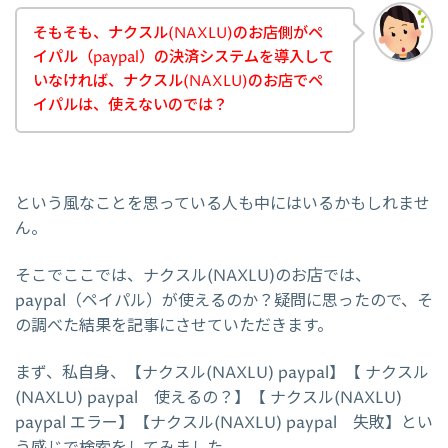
そもそも、ナクスル(NAXLU)のお店側がペ
イパル（paypal）の決済システムを導入して
いなければ、ナクスル(NAXLU)のお店でペ
イパルは、使えないのでは？
という風なことを思っている人も中にはいるかもしれませ
ん。
そこでここでは、ナクスル(NAXLU)のお店では、
paypal（ペイパル）が使えるのか？疑問に思ったので、そ
の調べた結果を記事にさせていただきます。
まず、私自身、【ナクスル(NAXLU) paypal】【 ナクスル
(NAXLU) paypal 使えるの？】【 ナクスル(NAXLU)
paypal エラー】【ナクスル(NAXLU) paypal 失敗】とい
う感じで検索をしてみました。