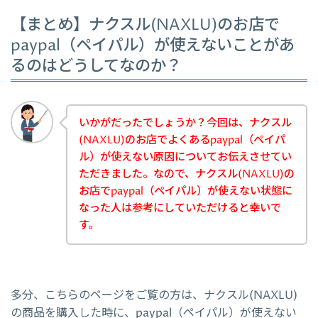
【まとめ】ナクスル(NAXLU)のお店で
paypal（ペイパル）が使えないことがあ
るのはどうしてなのか？
いかがだったでしょうか？今回は、ナクスル
(NAXLU)のお店でよくあるpaypal（ペイパ
ル）が使えない原因についてお伝えさせてい
ただきました。なので、ナクスル(NAXLU)の
お店でpaypal（ペイパル）が使えない状態に
なった人は参考にしていただけると幸いで
す。
多分、こちらのページをご覧の方は、ナクスル(NAXLU)
の商品を購入した時に、paypal（ペイパル）が使えない