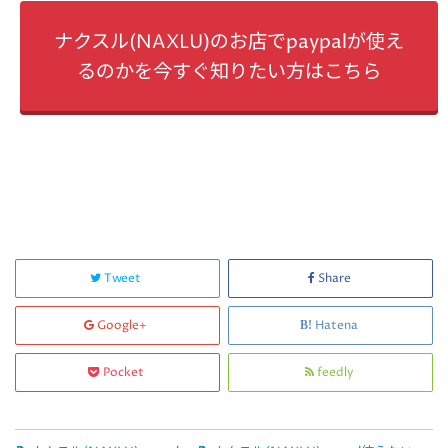
ナクスル(NAXLU)のお店でpaypalが使え
るのかを今すぐ知りたい方はこちら
Tweet
Share
Google+
Hatena
Pocket
feedly