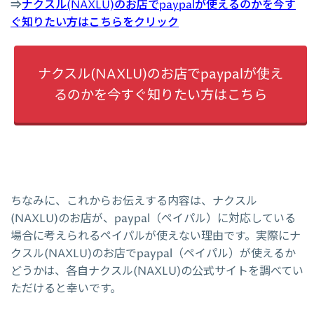
⇒
ナクスル(NAXLU)のお店でpaypalが使えるのかを今す
ぐ知りたい方はこちらをクリック
ナクスル(NAXLU)のお店でpaypalが使え
るのかを今すぐ知りたい方はこちら
ちなみに、これからお伝えする内容は、ナクスル
(NAXLU)のお店が、paypal（ペイパル）に対応している
場合に考えられるペイパルが使えない理由です。実際にナ
クスル(NAXLU)のお店でpaypal（ペイパル）が使えるか
どうかは、各自ナクスル(NAXLU)の公式サイトを調べてい
ただけると幸いです。