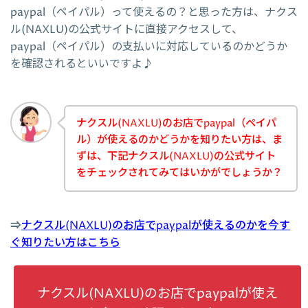
paypal（ペイパル）って使えるの？と思った方は、ナクス
ル(NAXLU)の公式サイトに直接アクセスして、
paypal（ペイパル）の支払いに対応しているのかどうか
を確認されるといいですよ♪
ナクスル(NAXLU)のお店でpaypal（ペイパ
ル）が使えるのかどうかを知りたい方は、ま
ずは、下記ナクスル(NAXLU)の公式サイト
をチェックされてみてはいかがでしょうか？
⇒
ナクスル(NAXLU)のお店でpaypalが使えるのかを今す
ぐ知りたい方はこちら
ナクスル(NAXLU)のお店でpaypalが使え