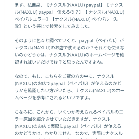
まず、私自身、【ナクスル(NAXLU) paypal】【 ナクス
ル(NAXLU) paypal 使えるの？】【 ナクスル(NAXLU)
ペイパル エラー】【ナクスル(NAXLU) ペイパル 失
敗】という感じで検索をしてみました。
そのように色々と調べていくと、paypal（ペイパル）が
ナクスル(NAXLU)のお店で使えるのか？それとも使えな
いのかどうかは、ナクスル(NAXLU)のホームページを確
認すればいいだけでは？と思ったんですよね。
なので、もし、こちらをご覧の方の中に、ナクスル
(NAXLU)のお店でpaypal（ペイパル）が使えるのかど
うかを確認したい方がいたら、ナクスル(NAXLU)のホー
ムページを参考にされるといいですよ。
ちなみに、これから、いくつか考えられるペイパルのエ
ラー原因を紹介させていただきますが、ナクスル
(NAXLU)のお店で実際にpaypal（ペイパル）が使える
のかどうかは、わかりません。なので、実際にナクスル