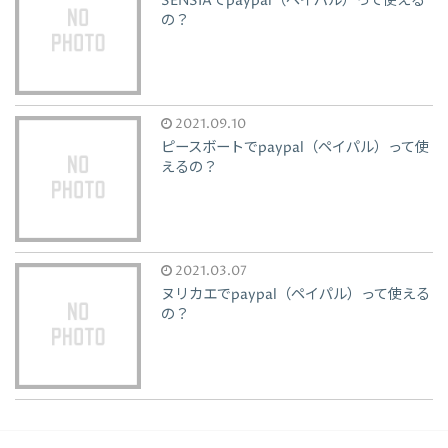
SENSIAでpaypal（ペイパル）って使える
の？
2021.09.10
ピースボートでpaypal（ペイパル）って使
えるの？
2021.03.07
ヌリカエでpaypal（ペイパル）って使える
の？