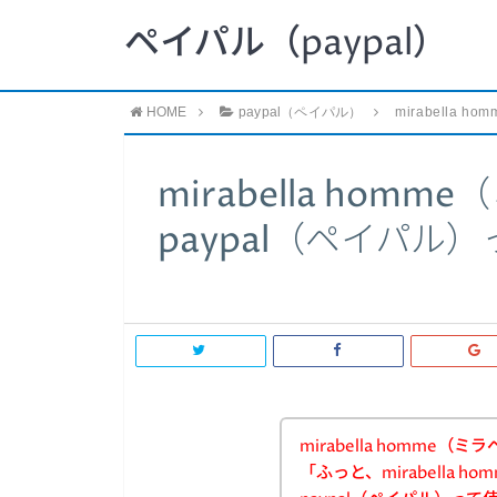
ペイパル（paypal）
HOME
paypal（ペイパル）
mirabella
mirabella hom
paypal（ペイパル
mirabella homm
「ふっと、mirabella