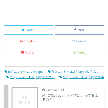
Tweet
Share
Google+
Hatena
Pocket
feedly
fcl.(エフシーエル)paypal
fcl.(エフシーエル)paypal使えない
fcl.(エフシーエル)paypalエラー
fcl.(エフシーエル)paypal失敗
2021.02.14
MIICでpaypal（ペイパル）って使え
るの？