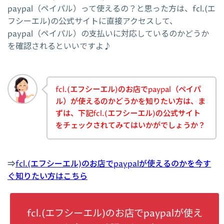
paypal（ペイパル）って使えるの？と思った方は、fcl.(エ
フシーエル)の公式サイトに直接アクセスして、
paypal（ペイパル）の支払いに対応しているのかどうか
を確認されるといいですよ♪
fcl.(エフシーエル)のお店でpaypal（ペイパ
ル）が使えるのかどうかを知りたい方は、ま
ずは、下記fcl.(エフシーエル)の公式サイト
をチェックされてみてはいかがでしょうか？
⇒
fcl.(エフシーエル)のお店でpaypalが使えるのかを今す
ぐ知りたい方はこちら
fcl.(エフシーエル)のお店でpaypalが使え