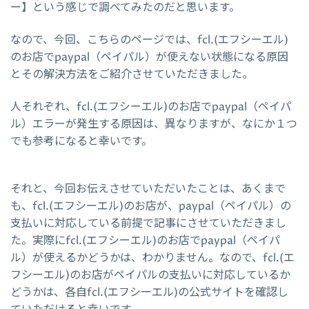
ー】という感じで調べてみたのだと思います。
なので、今回、こちらのページでは、fcl.(エフシーエル)
のお店でpaypal（ペイパル）が使えない状態になる原因
とその解決方法をご紹介させていただきました。
人それぞれ、fcl.(エフシーエル)のお店でpaypal（ペイパ
ル）エラーが発生する原因は、異なりますが、なにか１つ
でも参考になると幸いです。
それと、今回お伝えさせていただいたことは、あくまで
も、fcl.(エフシーエル)のお店が、paypal（ペイパル）の
支払いに対応している前提で記事にさせていただきまし
た。実際にfcl.(エフシーエル)のお店でpaypal（ペイパ
ル）が使えるかどうかは、わかりません。なので、fcl.(エ
フシーエル)のお店がペイパルの支払いに対応しているか
どうかは、各自fcl.(エフシーエル)の公式サイトを確認し