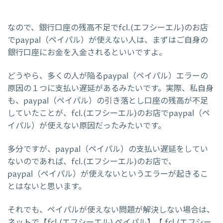
なので、銀行口座の残高不足でfcl.(エフシーエル)のお店
でpaypal（ペイパル）が使えない人は、まずはご自身の
銀行口座にお金を入金されるといいですよ。
どうやら、多くの人が陥るpaypal（ペイパル）エラーの
原因の１つに支払い遅延があるみたいです。実際、私自身
も、paypal（ペイパル）の引き落とし口座の残高が不足
していたことが、fcl.(エフシーエル)のお店でpaypal（ペ
イパル）が使えない原因だったみたいです。
多分ですが、paypal（ペイパル）の支払い遅延をしてい
ないのであれば、fcl.(エフシーエル)のお店で、
paypal（ペイパル）が使えないというエラーが起きるこ
とはないと思います。
それでも、ペイパルが使えない問題が解決しない場合は、
ネットで【fcl.(エフシーエル) ペイパル】【 fcl.(エフシー