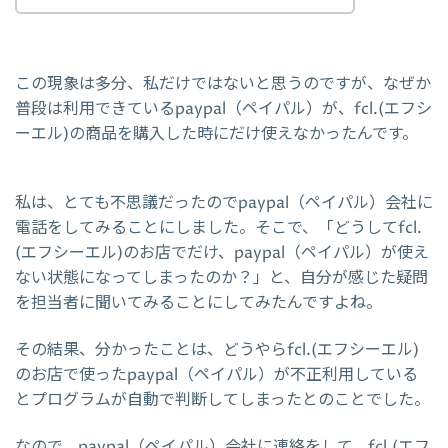
この現象は多分、私だけではないと思うのですが、なぜか
普段は利用できているpaypal（ペイパル）が、fcl.(エフシ
ーエル)の商品を購入した時にだけ使えなかったんです。
私は、とても不思議だったのでpaypal（ペイパル）会社に
電話をしてみることにしました。そこで、「どうしてfcl.
(エフシーエル)のお店でだけ、paypal（ペイパル）が使え
ない状態になってしまったのか？」と、自分が感じた疑問
を担当者に聞いてみることにしてみたんですよね。
その結果、分かったことは、どうやらfcl.(エフシーエル)
のお店で使ったpaypal（ペイパル）が不正利用している
とプログラムが自動で判断してしまったとのことでした。
なので、paypal（ペイパル）会社に連絡をして、fcl.(エフ