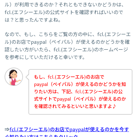
ル）が利用できるのか？それともできないかどうかは、
fcl.(エフシーエル)の公式サイトを確認すればいいので
は？と思ったんですよね。
なので、もし、こちらをご覧の方の中に、fcl.(エフシーエ
ル)のお店でpaypal（ペイパル）が使えるのかどうかを確
認したい方がいたら、fcl.(エフシーエル)のホームページ
を参考にしていただけると幸いです。
もし、fcl.(エフシーエル)のお店で
paypal（ペイパル）が使えるのかどうかを知
りたい方は、下記、fcl.(エフシーエル)の公
式サイトでpaypal（ペイパル）が使えるのか
を確認されてみるといいと思いますよ♪
⇒
fcl.(エフシーエル)のお店でpaypalが使えるのかを今す