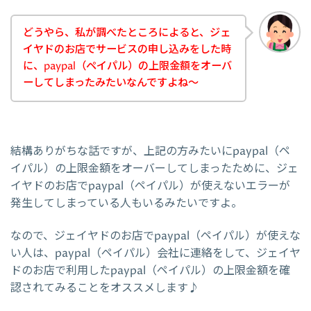
どうやら、私が調べたところによると、ジェ
イヤドのお店でサービスの申し込みをした時
に、paypal（ペイパル）の上限金額をオーバ
ーしてしまったみたいなんですよね～
結構ありがちな話ですが、上記の方みたいにpaypal（ペ
イパル）の上限金額をオーバーしてしまったために、ジェ
イヤドのお店でpaypal（ペイパル）が使えないエラーが
発生してしまっている人もいるみたいですよ。
なので、ジェイヤドのお店でpaypal（ペイパル）が使えな
い人は、paypal（ペイパル）会社に連絡をして、ジェイヤ
ドのお店で利用したpaypal（ペイパル）の上限金額を確
認されてみることをオススメします♪