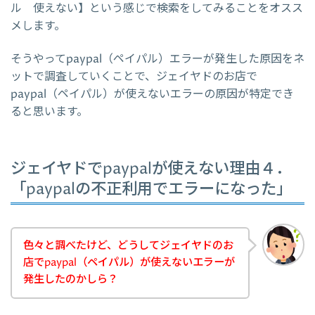
ル 使えない】という感じで検索をしてみることをオスス
メします。
そうやってpaypal（ペイパル）エラーが発生した原因をネ
ットで調査していくことで、ジェイヤドのお店で
paypal（ペイパル）が使えないエラーの原因が特定でき
ると思います。
ジェイヤドでpaypalが使えない理由４．
「paypalの不正利用でエラーになった」
色々と調べたけど、どうしてジェイヤドのお
店でpaypal（ペイパル）が使えないエラーが
発生したのかしら？