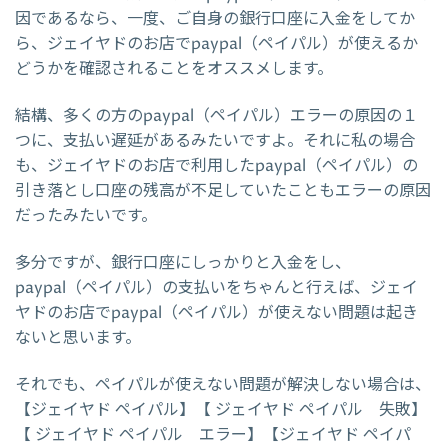
因であるなら、一度、ご自身の銀行口座に入金をしてか
ら、ジェイヤドのお店でpaypal（ペイパル）が使えるか
どうかを確認されることをオススメします。
結構、多くの方のpaypal（ペイパル）エラーの原因の１
つに、支払い遅延があるみたいですよ。それに私の場合
も、ジェイヤドのお店で利用したpaypal（ペイパル）の
引き落とし口座の残高が不足していたこともエラーの原因
だったみたいです。
多分ですが、銀行口座にしっかりと入金をし、
paypal（ペイパル）の支払いをちゃんと行えば、ジェイ
ヤドのお店でpaypal（ペイパル）が使えない問題は起き
ないと思います。
それでも、ペイパルが使えない問題が解決しない場合は、
【ジェイヤド ペイパル】【 ジェイヤド ペイパル 失敗】
【 ジェイヤド ペイパル エラー】【ジェイヤド ペイパ