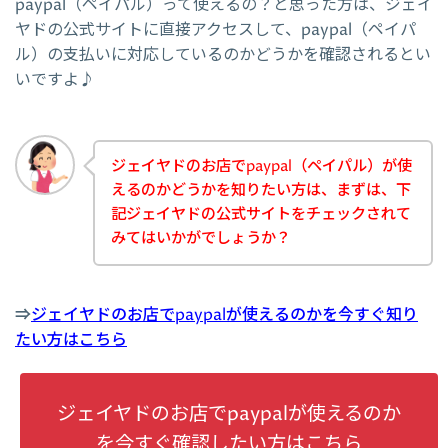
paypal（ペイパル）って使えるの？と思った方は、ジェイ
ヤドの公式サイトに直接アクセスして、paypal（ペイパ
ル）の支払いに対応しているのかどうかを確認されるとい
いですよ♪
ジェイヤドのお店でpaypal（ペイパル）が使
えるのかどうかを知りたい方は、まずは、下
記ジェイヤドの公式サイトをチェックされて
みてはいかがでしょうか？
⇒
ジェイヤドのお店でpaypalが使えるのかを今すぐ知り
たい方はこちら
ジェイヤドのお店でpaypalが使えるのか
を今すぐ確認したい方はこちら