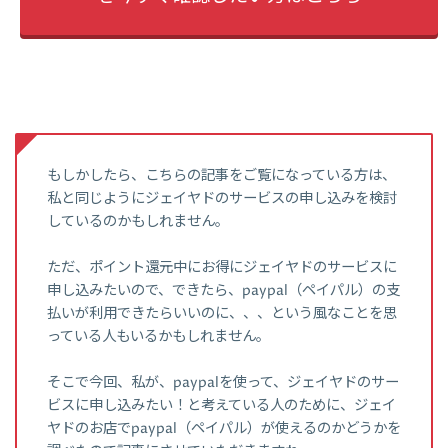
もしかしたら、こちらの記事をご覧になっている方は、
私と同じようにジェイヤドのサービスの申し込みを検討
しているのかもしれません。
ただ、ポイント還元中にお得にジェイヤドのサービスに
申し込みたいので、できたら、paypal（ペイパル）の支
払いが利用できたらいいのに、、、という風なことを思
っている人もいるかもしれません。
そこで今回、私が、paypalを使って、ジェイヤドのサー
ビスに申し込みたい！と考えている人のために、ジェイ
ヤドのお店でpaypal（ペイパル）が使えるのかどうかを