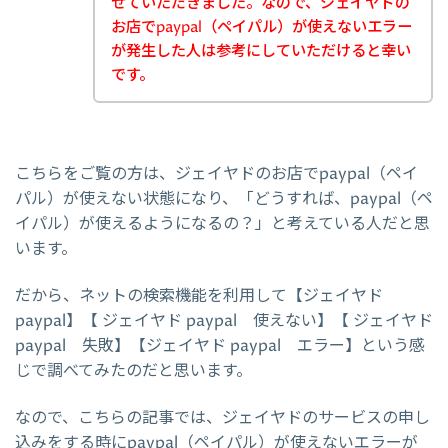
せていただきました。なので、ジェイヤドの
お店でpaypal（ペイパル）が使えないエラー
が発生した人は参考にしていただけると幸い
です。
こちらをご覧の方は、ジェイヤドのお店でpaypal（ペイ
パル）が使えない状態になり、「どうすれば、paypal（ペ
イパル）が使えるようになるの？」と考えている人だと思
います。
だから、ネットの検索機能を利用して【ジェイヤド
paypal】【 ジェイヤド paypal 使えない】【 ジェイヤド
paypal 失敗】【ジェイヤド paypal エラー】という感
じで調べてみたのだと思います。
なので、こちらの記事では、ジェイヤドのサービスの申し
込みをする時にpaypal（ペイパル）が使えないエラーが