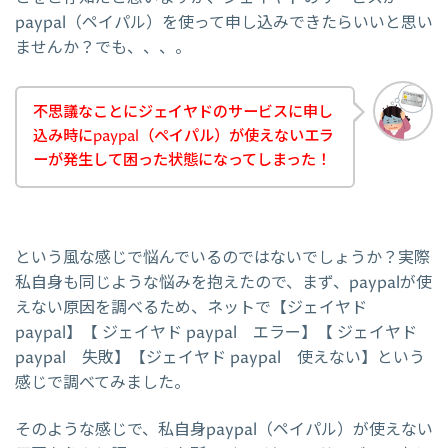
paypal（ペイパル）を使って申し込みできたらいいと思い
ませんか？でも、、、。
不思議なことにジェイヤドのサービスに申し
込み時にpaypal（ペイパル）が使えないエラ
ーが発生して困った状態になってしまった！
という風な感じで悩んでいるのではないでしょうか？実際
私自身も同じような悩みを抱えたので、まず、paypalが使
えない原因を調べるため、ネットで【ジェイヤド
paypal】【 ジェイヤド paypal エラー】【 ジェイヤド
paypal 失敗】【ジェイヤド paypal 使えない】という
感じで調べてみました。
そのような感じで、私自身paypal（ペイパル）が使えない