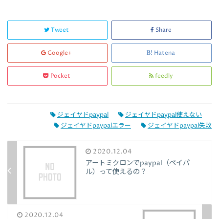
Tweet
Share
Google+
Hatena
Pocket
feedly
ジェイヤドpaypal
ジェイヤドpaypal使えない
ジェイヤドpaypalエラー
ジェイヤドpaypal失敗
2020.12.04
アートミクロンでpaypal（ペイパ
ル）って使えるの？
2020.12.04