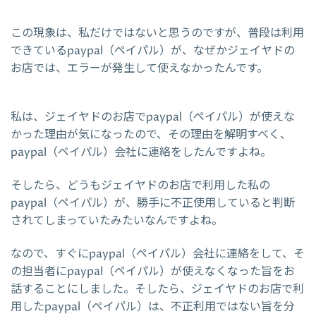
この現象は、私だけではないと思うのですが、普段は利用
できているpaypal（ペイパル）が、なぜかジェイヤドの
お店では、エラーが発生して使えなかったんです。
私は、ジェイヤドのお店でpaypal（ペイパル）が使えな
かった理由が気になったので、その理由を解明すべく、
paypal（ペイパル）会社に連絡をしたんですよね。
そしたら、どうもジェイヤドのお店で利用した私の
paypal（ペイパル）が、勝手に不正使用していると判断
されてしまっていたみたいなんですよね。
なので、すぐにpaypal（ペイパル）会社に連絡をして、そ
の担当者にpaypal（ペイパル）が使えなくなった旨をお
話することにしました。そしたら、ジェイヤドのお店で利
用したpaypal（ペイパル）は、不正利用ではない旨を分