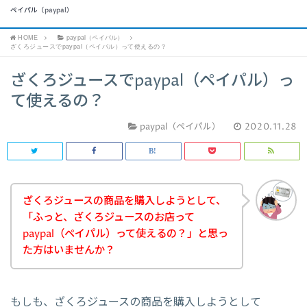
ペイパル（paypal）
HOME
paypal（ペイパル）
ざくろジュースでpaypal（ペイパル）って使えるの？
ざくろジュースでpaypal（ペイパル）っ
て使えるの？
paypal（ペイパル）
2020.11.28
ざくろジュースの商品を購入しようとして、
「ふっと、ざくろジュースのお店って
paypal（ペイパル）って使えるの？」と思っ
た方はいませんか？
もしも、ざくろジュースの商品を購入しようとして