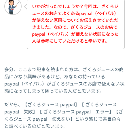
いかがだったでしょうか？今回は、ざくろジ
ュースのお店でよくあるpaypal（ペイパル）
が使えない原因についてお伝えさせていただ
きました。なので、ざくろジュースのお店で
paypal（ペイパル）が使えない状態になった
人は参考にしていただけると幸いです。
多分、ここまで記事を読まれた方は、ざくろジュースの商
品にかなり興味があるけど、あなたの持っている
paypal（ペイパル）がざくろジュースのお店で使えない状
態になってしまって困っている人だと思います。
だから、【ざくろジュース paypal】【 ざくろジュース
paypal 失敗】【 ざくろジュース paypal エラー】【ざ
くろジュース paypal 使えない】という感じで各自色々
と調べているのだと思います。