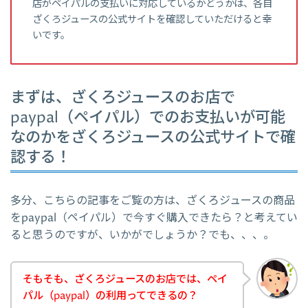
店がペイパルの支払いに対応しているかどうかは、各自
ざくろジュースの公式サイトを確認していただけると幸
いです。
まずは、ざくろジュースのお店で
paypal（ペイパル）でのお支払いが可能
なのかをざくろジュースの公式サイトで確
認する！
多分、こちらの記事をご覧の方は、ざくろジュースの商品
をpaypal（ペイパル）で今すぐ購入できたら？と考えてい
ると思うのですが、いかがでしょうか？でも、、、。
そもそも、ざくろジュースのお店では、ペイ
パル（paypal）の利用ってできるの？