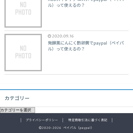
ル）って使えるの？
2020.09.16
発酵黒にんにく酢卵黄でpaypal（ペイパ
ル）って使えるの？
カテゴリー
プライバシーポリシー
特定商取引法に基づく表記
2020–2026 ペイパル（paypal）