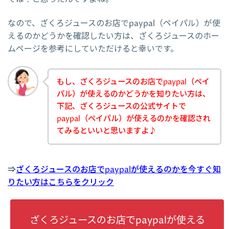
なので、ざくろジュースのお店でpaypal（ペイパル）が使
えるのかどうかを確認したい方は、ざくろジュースのホー
ムページを参考にしていただけると幸いです。
もし、ざくろジュースのお店でpaypal（ペイ
パル）が使えるのかどうかを知りたい方は、
下記、ざくろジュースの公式サイトで
paypal（ペイパル）が使えるのかを確認され
てみるといいと思いますよ♪
⇒
ざくろジュースのお店でpaypalが使えるのかを今すぐ知
りたい方はこちらをクリック
ざくろジュースのお店でpaypalが使える