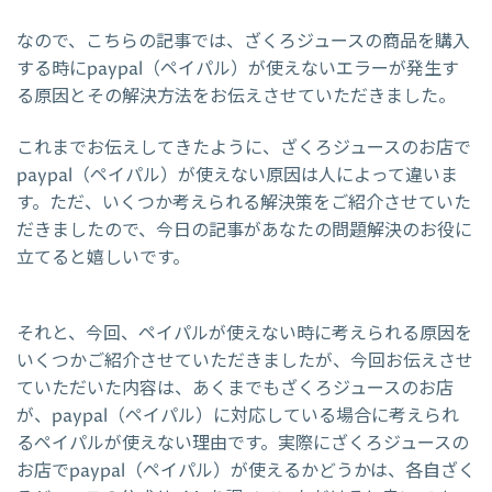
なので、こちらの記事では、ざくろジュースの商品を購入
する時にpaypal（ペイパル）が使えないエラーが発生す
る原因とその解決方法をお伝えさせていただきました。
これまでお伝えしてきたように、ざくろジュースのお店で
paypal（ペイパル）が使えない原因は人によって違いま
す。ただ、いくつか考えられる解決策をご紹介させていた
だきましたので、今日の記事があなたの問題解決のお役に
立てると嬉しいです。
それと、今回、ペイパルが使えない時に考えられる原因を
いくつかご紹介させていただきましたが、今回お伝えさせ
ていただいた内容は、あくまでもざくろジュースのお店
が、paypal（ペイパル）に対応している場合に考えられ
るペイパルが使えない理由です。実際にざくろジュースの
お店でpaypal（ペイパル）が使えるかどうかは、各自ざく