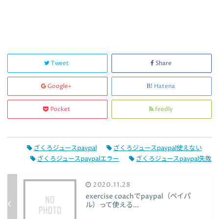
Tweet
Share
Google+
Hatena
Pocket
feedly
ざくろジュースpaypal
ざくろジュースpaypal使えない
ざくろジュースpaypalエラー
ざくろジュースpaypal失敗
2020.11.28
exercise coachでpaypal（ペイパ
ル）って使える...