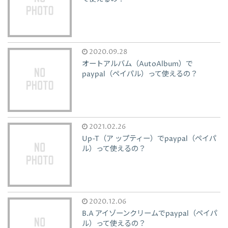
2020.09.28
オートアルバム（AutoAlbum）で
paypal（ペイパル）って使えるの？
2021.02.26
Up-T（ア ップティー）でpaypal（ペイパ
ル）って使えるの？
2020.12.06
B.A アイゾーンクリームでpaypal（ペイパ
ル）って使えるの？