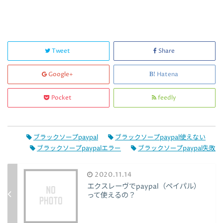
Tweet
Share
Google+
Hatena
Pocket
feedly
ブラックソープpaypal
ブラックソープpaypal使えない
ブラックソープpaypalエラー
ブラックソープpaypal失敗
2020.11.14
エクスレーヴでpaypal（ペイパル）
って使えるの？