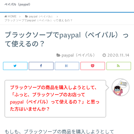
ペイパル（paypal）
HOME
paypal（ペイパル）
ブラックソープでpaypal（ペイパル）って使えるの？
ブラックソープでpaypal（ペイパル）っ
て使えるの？
paypal（ペイパル）
2020.11.14
ブラックソープの商品を購入しようとして、
「ふっと、ブラックソープのお店って
paypal（ペイパル）って使えるの？」と思っ
た方はいませんか？
もしも、ブラックソープの商品を購入しようとして