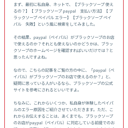
まず、最初に私自身、ネットで、【ブラックソープ 使え
るの？】【 ブラックソープ paypal 支払い方法】【 ブ
ラックソープ ペイパル エラー】【ブラックソープ ペイ
パル 失敗】という風に検索をしてみました。
その結果、paypal（ペイパル）がブラックソープのお店
で使えるのか？それとも使えないのかどうかは、ブラッ
クソープのホームページを確認すればいいだけでは？と
思ったんですよね。
なので、こちらの記事をご覧の方の中に、「paypal（ペ
イパル）がブラックソープのお店で使えるのか？」と、
疑問に思っている人がいるなら、ブラックソープの公式
サイトを参考にされるといいですよ。
ちなみに、これからいくつか、私自身が体験したペイパ
ルのエラー原因をご紹介させていただきます。ただ、こ
れからお伝えすることは、あくまでも、ブラックソープ
のお店がpaypal（ペイパル）に対応している前提でのお