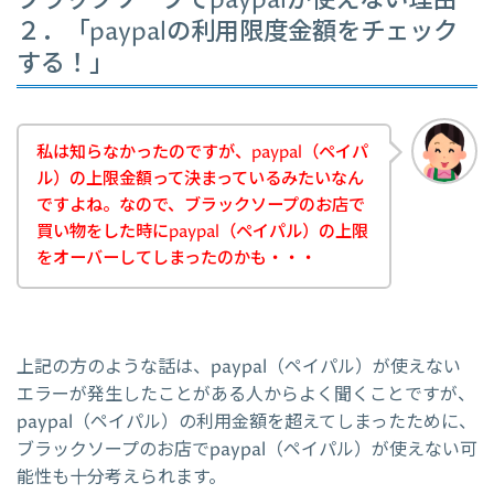
ブラックソープでpaypalが使えない理由
２．「paypalの利用限度金額をチェック
する！」
私は知らなかったのですが、paypal（ペイパ
ル）の上限金額って決まっているみたいなん
ですよね。なので、ブラックソープのお店で
買い物をした時にpaypal（ペイパル）の上限
をオーバーしてしまったのかも・・・
上記の方のような話は、paypal（ペイパル）が使えない
エラーが発生したことがある人からよく聞くことですが、
paypal（ペイパル）の利用金額を超えてしまったために、
ブラックソープのお店でpaypal（ペイパル）が使えない可
能性も十分考えられます。