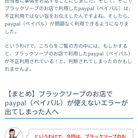
担当者に事情をお話することにしました。そして、そこで
ブラックソープのお店で利用したpaypal（ペイパル）は、
不正利用ではない旨をお伝えしたんですよね。そしたら、
paypal（ペイパル）が問題なく利用できるようになりま
した。
というわけで、こちらをご覧の方の中には、もしかする
と、ブラックソープのお店で利用したpaypal（ペイパル）
が不正利用されている！と、判断されてしまったのかもし
れませんよ。
【まとめ】ブラックソープのお店で
paypal（ペイパル）が使えないエラーが
出てしまった人へ
というわけで、今回は、ブラックソープのお