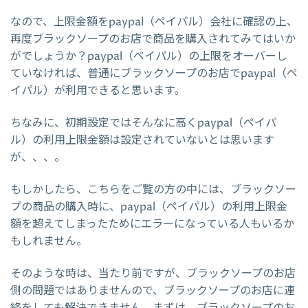
なので、上限金額をpaypal（ペイパル）会社に確認の上、
再度ブラックソープのお店で商品を購入されてみてはいか
がでしょうか？paypal（ペイパル）の上限をオーバーし
ていなければ、普通にブラックソープのお店でpaypal（ペ
イパル）が利用できると思います。
ちなみに、初期設定ではそんなに高くpaypal（ペイパ
ル）の利用上限金額は設定されていないとは思います
が、、、。
もしかしたら、こちらをご覧の方の中には、ブラックソー
プの商品の購入時に、paypal（ペイパル）の利用上限金
額を超えてしまったためにエラーになっている人もいるか
もしれません。
そのような時は、当たり前ですが、ブラックソープのお店
側の問題ではありませんので、ブラックソープのお店に連
絡をしても解決できません。まずは、ブラックソープのお