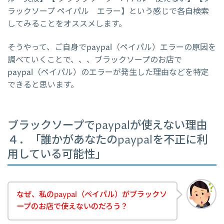
ラックソープ ペイパル エラー】という感じで各自検索
してみることをオススメします。
そうやって、ご自身でpaypal（ペイパル）エラーの原因を
調べていくことで、、、ブラックソープのお店で
paypal（ペイパル）のエラーが発生した理由などを特定
できると思います。
ブラックソープでpaypalが使えない理由
４．「誰かがあなたのpaypalを不正に利
用している可能性」
なぜ、私のpaypal（ペイパル）がブラックソ
ープのお店で使えないのだろう？