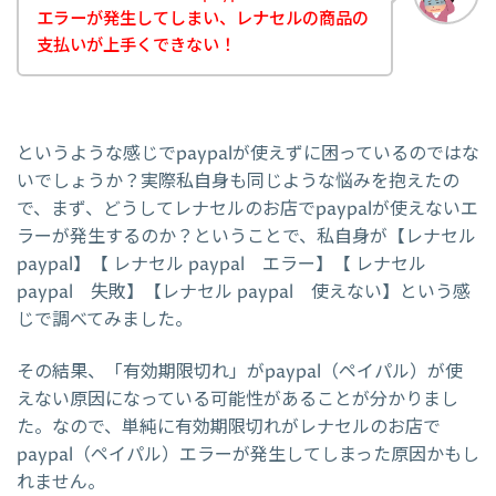
エラーが発生してしまい、レナセルの商品の
支払いが上手くできない！
というような感じでpaypalが使えずに困っているのではな
いでしょうか？実際私自身も同じような悩みを抱えたの
で、まず、どうしてレナセルのお店でpaypalが使えないエ
ラーが発生するのか？ということで、私自身が【レナセル
paypal】【 レナセル paypal エラー】【 レナセル
paypal 失敗】【レナセル paypal 使えない】という感
じで調べてみました。
その結果、「有効期限切れ」がpaypal（ペイパル）が使
えない原因になっている可能性があることが分かりまし
た。なので、単純に有効期限切れがレナセルのお店で
paypal（ペイパル）エラーが発生してしまった原因かもし
れません。