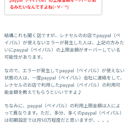
paypal（ペイパル）の上限金額オーバーがあ
るみたいなんですよね(･∀･`*)
結構これも聞く話ですが、レナセルのお店でpaypal（ペ
イパル）が使えないエラーが発生した人は、上記の方みた
いにpaypal（ペイパル）の上限金額がオーバーしている
可能性があります。
なので、エラーが発生してpaypal（ペイパル）が使えない
状態の人は、一度paypal（ペイパル）会社に連絡をして、
レナセルのお店で利用したpaypal（ペイパル）の利用可
能金額を教えてもらうといいですよ♪
ちなみに、paypal（ペイパル）の利用上限金額は人によ
って異なります。ただ、多分、多くのpaypal（ペイパル）
は初期設定では月50万程度だと思いますが、、、。