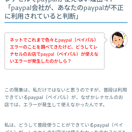
「paypal会社が、あなたのpaypalが不正
に利用されていると判断」
ネットでこれまで色々とpaypal（ペイパル）
エラーのことを調べてきたけど、どうしてレ
ナセルのお店でpaypal（ペイパル）が使えな
いエラーが発生したのかしら？
この現象は、私だけではないと思うのですが、普段は利用
できているpaypal（ペイパル）が、なぜかレナセルのお
店では、エラーが発生して使えなかったんです。
私は、どうして普段使うことができているpaypal（ペイ