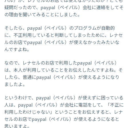
パル）が、レナセルのお店では使えなかったのか？とても
疑問だったので、paypal（ペイパル）会社に連絡をしてそ
の理由を聞いてみることにしました。
そしたら、paypal（ペイパル）のプログラムが自動的
に、不正利用していると判断してしまったために、レナセ
ルのお店でpaypal（ペイパル）が使えなかったみたいな
んですよね。
なので、レナセルのお店で利用したpaypal（ペイパル）
は、本人が利用していることをお伝えしたんですよね。そ
したら、普通にpaypal（ペイパル）が使えるようになり
ましたよ。
というわけで、paypal（ペイパル）が使えずに困っている
人は、paypal（ペイパル）が会社に電話をして、「不正に
利用したわけじゃない」ということをお伝えすると、レナ
セルのお店でpaypal（ペイパル）が使えるようになると
思いますよ。