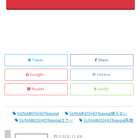
Tweet
Share
Google+
Hatena
Pocket
feedly
SUNABIOSHOTpaypal
SUNABIOSHOTpaypal使えない
SUNABIOSHOTpaypalエラー
SUNABIOSHOTpaypal失敗
2020.11.08