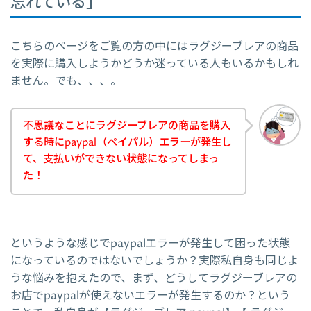
忘れている」
こちらのページをご覧の方の中にはラグジーブレアの商品
を実際に購入しようかどうか迷っている人もいるかもしれ
ません。でも、、、。
不思議なことにラグジーブレアの商品を購入
する時にpaypal（ペイパル）エラーが発生し
て、支払いができない状態になってしまっ
た！
というような感じでpaypalエラーが発生して困った状態
になっているのではないでしょうか？実際私自身も同じよ
うな悩みを抱えたので、まず、どうしてラグジーブレアの
お店でpaypalが使えないエラーが発生するのか？という