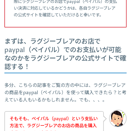
際にラグジーブレアのお店でpaypal（ペイパル）の支払
い決済に対応しているかどうかは、各自ラグジーブレア
の公式サイトを確認していただけると幸いです。
まずは、ラグジーブレアのお店で
paypal（ペイパル）でのお支払いが可能
なのかをラグジーブレアの公式サイトで確
認する！
多分、こちらの記事をご覧の方の中には、ラグジーブレア
の商品をpaypal（ペイパル）を使って購入できたら？と考
えている人もいるかもしれません。でも、、、。
そもそも、ペイパル（paypal）という支払い
方法で、ラグジーブレアのお店の商品を購入