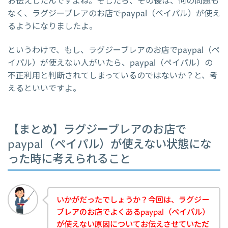
お伝えしたんですよね。そしたら、その後は、何の問題も
なく、ラグジーブレアのお店でpaypal（ペイパル）が使え
るようになりましたよ。
というわけで、もし、ラグジーブレアのお店でpaypal（ペ
イパル）が使えない人がいたら、paypal（ペイパル）の
不正利用と判断されてしまっているのではないか？と、考
えるといいですよ。
【まとめ】ラグジーブレアのお店で
paypal（ペイパル）が使えない状態にな
った時に考えられること
いかがだったでしょうか？今回は、ラグジー
ブレアのお店でよくあるpaypal（ペイパル）
が使えない原因についてお伝えさせていただ