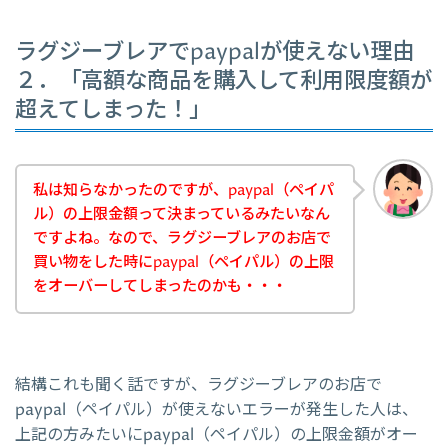
ラグジーブレアでpaypalが使えない理由
２．「高額な商品を購入して利用限度額が
超えてしまった！」
私は知らなかったのですが、paypal（ペイパ
ル）の上限金額って決まっているみたいなん
ですよね。なので、ラグジーブレアのお店で
買い物をした時にpaypal（ペイパル）の上限
をオーバーしてしまったのかも・・・
結構これも聞く話ですが、ラグジーブレアのお店で
paypal（ペイパル）が使えないエラーが発生した人は、
上記の方みたいにpaypal（ペイパル）の上限金額がオー