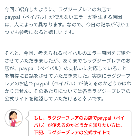
今回ご紹介したように、ラグジーブレアのお店で
paypal（ペイパル）が使えないエラーが発生する原因
は、人によって異なります。なので、今日の記事が何か１
つでも参考になると嬉しいです。
それと、今回、考えられるペイパルのエラー原因をご紹介
させていただきましたが、あくまでもラグジーブレアのお
店が、paypal（ペイパル）の支払いに対応していること
を前提にお話をさせていただきました。実際にラグジーブ
レアのお店でpaypal（ペイパル）が使えるのかどうかはわ
かりません。そのあたりについては各自ラグジーブレアの
公式サイトを確認していただけると幸いです。
もし、ラグジーブレアのお店でpaypal（ペイ
パル）が使えるのかどうかを知りたい方は、
下記、ラグジーブレアの公式サイトで