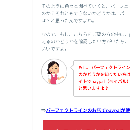
そのように色々と調べていくと、パーフェク
のか？それともできないかどうかは、パー
は？と思ったんですよね。
なので、もし、こちらをご覧の方の中に、p
えるのかどうかを確認したい方がいたら、
いいですよ。
もし、パーフェクトラインの
のかどうかを知りたい方
イトでpaypal（ペイパ
と思いますよ♪
⇒
パーフェクトラインのお店でpaypal