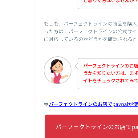
と思った方はいませんか
もしも、パーフェクトラインの商品を購入し
った方は、パーフェクトラインの公式サイト
に対応しているのかどうかを確認されると
パーフェクトラインのお店で
うかを知りたい方は、ま
イトをチェックされてみ
⇒
パーフェクトラインのお店でpaypal
パーフェクトラインのお店でpa