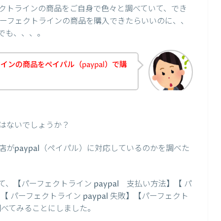
クトラインの商品をご自身で色々と調べていて、でき
、パーフェクトラインの商品を購入できたらいいのに、、
でも、、、。
ンの商品をペイパル（paypal）で購
？
はないでしょうか？
がpaypal（ペイパル）に対応しているのかを調べた
【パーフェクトライン paypal 支払い方法】【 パ
 パーフェクトライン paypal 失敗】【パーフェクト
調べてみることにしました。