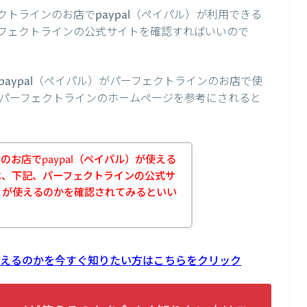
トラインのお店でpaypal（ペイパル）が利用できる
フェクトラインの公式サイトを確認すればいいので
aypal（ペイパル）がパーフェクトラインのお店で使
パーフェクトラインのホームページを参考にされると
お店でpaypal（ペイパル）が使える
は、下記、パーフェクトラインの公式サ
ル）が使えるのかを確認されてみるといい
が使えるのかを今すぐ知りたい方はこちらをクリック