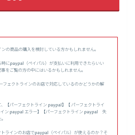
インの商品の購入を検討している方かもしれません。
時にpaypal（ペイパル）が支払いに利用できたらいい
記事をご覧の方の中にはいるかもしれません。
がパーフェクトラインのお店で対応しているのかどうかの解
【パーフェクトライン paypal】【 パーフェクトライ
イン paypal エラー】【パーフェクトライン paypal 失
た。
トラインのお店でpaypal（ペイパル）が使えるのか？そ