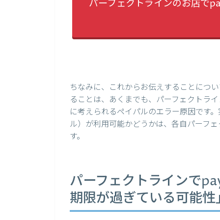
パーフェクトラインのお店でpa
ちなみに、これからお伝えすることについ
ることは、あくまでも、パーフェクトライン
に考えられるペイパルのエラー原因です。実
ル）が利用可能かどうかは、各自パーフェ
す。
パーフェクトラインでpa
期限が過ぎている可能性