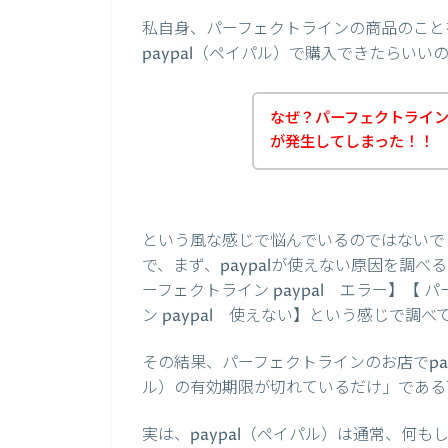
私自身、パーフェクトラインの商品のこと
paypal（ペイパル）で購入できたらい
なぜ？パーフェクトラインの
が発生してしまった！！
という風な感じで悩んでいるのではないで
で、まず、paypalが使えない原因を調べる
ーフェクトライン paypal エラー】【 
ン paypal 使えない】という感じで調
その結果、パーフェクトラインのお店でpay
ル）の有効期限が切れているだけ」である
実は、paypal（ペイパル）は通常、何