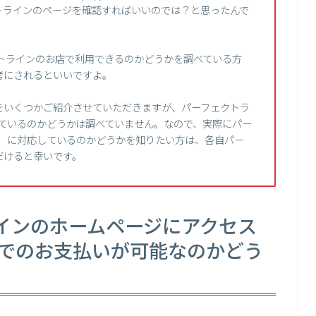
トラインのページを確認すればいいのでは？と思ったんで
ェクトラインのお店で利用できるのかどうかを調べている方
考にされるといいですよ。
をいくつかご紹介させていただきますが、パーフェクトラ
応しているのかどうかは調べていません。なので、実際にパー
パル）に対応しているのかどうかを知りたい方は、各自パー
だけると幸いです。
インのホームページにアクセス
ル）でのお支払いが可能なのかどう