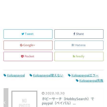
Tweet
Share
Google+
Hatena
Pocket
feedly
Koloapaypal
Koloapaypal使えない
Koloapaypalエラー
Koloapaypal失敗
2020.10.30
ホビーサーチ（HobbySearch）で
paypal（ペイパル）...