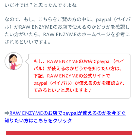
いだけでは？と思ったんですよね。
なので、もし、こちらをご覧の方の中に、paypal（ペイパ
ル）がRAW ENZYMEのお店で使えるのかどうかを確認し
たい方がいたら、RAW ENZYMEのホームページを参考に
されるといいですよ。
もし、RAW ENZYMEのお店でpaypal（ペイ
パル）が使えるのかどうかを知りたい方は、
下記、RAW ENZYMEの公式サイトで
paypal（ペイパル）が使えるのかを確認され
てみるといいと思いますよ♪
⇒
RAW ENZYMEのお店でpaypalが使えるのかを今すぐ
知りたい方はこちらをクリック