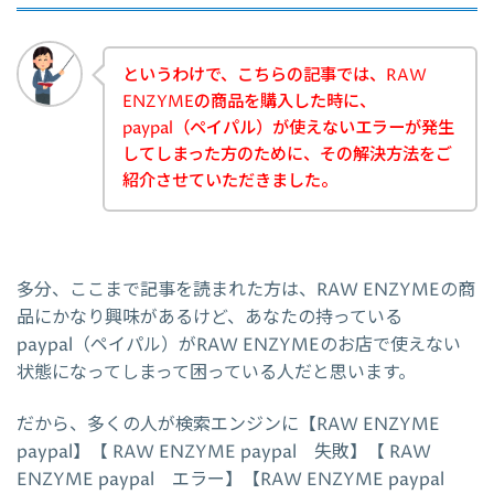
というわけで、こちらの記事では、RAW
ENZYMEの商品を購入した時に、
paypal（ペイパル）が使えないエラーが発生
してしまった方のために、その解決方法をご
紹介させていただきました。
多分、ここまで記事を読まれた方は、RAW ENZYMEの商
品にかなり興味があるけど、あなたの持っている
paypal（ペイパル）がRAW ENZYMEのお店で使えない
状態になってしまって困っている人だと思います。
だから、多くの人が検索エンジンに【RAW ENZYME
paypal】【 RAW ENZYME paypal 失敗】【 RAW
ENZYME paypal エラー】【RAW ENZYME paypal