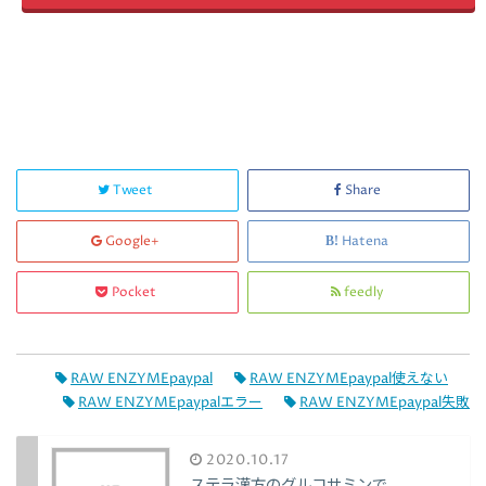
Tweet
Share
Google+
Hatena
Pocket
feedly
RAW ENZYMEpaypal
RAW ENZYMEpaypal使えない
RAW ENZYMEpaypalエラー
RAW ENZYMEpaypal失敗
2020.10.17
ステラ漢方のグルコサミンで