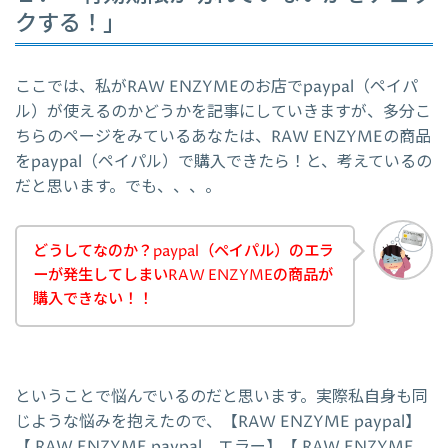
クする！」
ここでは、私がRAW ENZYMEのお店でpaypal（ペイパ
ル）が使えるのかどうかを記事にしていきますが、多分こ
ちらのページをみているあなたは、RAW ENZYMEの商品
をpaypal（ペイパル）で購入できたら！と、考えているの
だと思います。でも、、、。
どうしてなのか？paypal（ペイパル）のエラ
ーが発生してしまいRAW ENZYMEの商品が
購入できない！！
ということで悩んでいるのだと思います。実際私自身も同
じような悩みを抱えたので、【RAW ENZYME paypal】
【 RAW ENZYME paypal エラー】【 RAW ENZYME