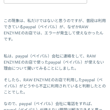
この現象は、私だけではないと思うのですが、普段は利用
できているpaypal（ペイパル）が、なぜかRAW
ENZYMEのお店では、エラーが発生して使えなかったん
です。
私は、paypal（ペイパル）会社に連絡をして、RAW
ENZYMEのお店で使ったpaypal（ペイパル）が使えない
理由について聞いてみることにしました。
そしたら、RAW ENZYMEのお店で利用したpaypal（ペ
イパル）がどうやら不正に利用されていると判断したとの
ことでした。
なので、paypal（ペイパル）会社に電話をすれば、