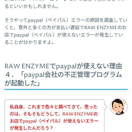
るといいかもしれません。
そうやってpaypal（ペイパル）エラーの原因を調査してい
くと、意外と多くの方が支払い遅延でRAW ENZYMEのお
店でpaypal（ペイパル）が使えないエラーが発生してい
ることが分かりますよ。
RAW ENZYMEでpaypalが使えない理由
４．「paypal会社の不正管理プログラム
が起動した」
私自身、これまで色々と調べてきて、思った
のは、そもそもどうして、RAW ENZYMEの
お店でpaypal（ペイパル）が使えないエラー
が発生したんだろう？