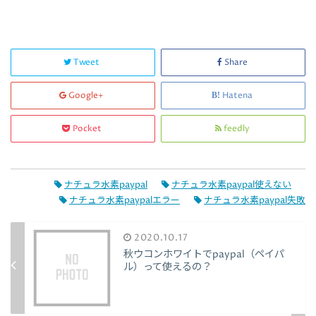
Tweet
Share
Google+
Hatena
Pocket
feedly
ナチュラ水素paypal
ナチュラ水素paypal使えない
ナチュラ水素paypalエラー
ナチュラ水素paypal失敗
2020.10.17
秋ウコンホワイトでpaypal（ペイパ
ル）って使えるの？