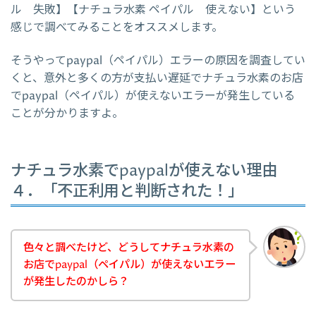
ル 失敗】【ナチュラ水素 ペイパル 使えない】という
感じで調べてみることをオススメします。
そうやってpaypal（ペイパル）エラーの原因を調査してい
くと、意外と多くの方が支払い遅延でナチュラ水素のお店
でpaypal（ペイパル）が使えないエラーが発生している
ことが分かりますよ。
ナチュラ水素でpaypalが使えない理由
４．「不正利用と判断された！」
色々と調べたけど、どうしてナチュラ水素の
お店でpaypal（ペイパル）が使えないエラー
が発生したのかしら？