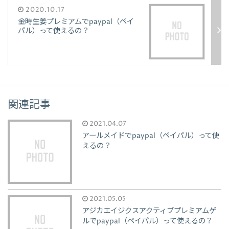
2020.10.17
金時生姜プレミアムでpaypal（ペイ
パル）って使えるの？
関連記事
2021.04.07
アールメイドでpaypal（ペイパル）って使
えるの？
2021.05.05
アジカエイジクスアクティブプレミアムゲ
ルでpaypal（ペイパル）って使えるの？