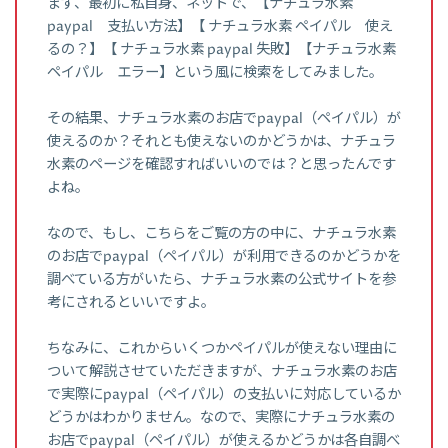
まず、最初に私自身、ネットで、【ナチュラ水素
paypal 支払い方法】【 ナチュラ水素 ペイパル 使え
るの？】【 ナチュラ水素 paypal 失敗】【ナチュラ水素
ペイパル エラー】という風に検索をしてみました。
その結果、ナチュラ水素のお店でpaypal（ペイパル）が
使えるのか？それとも使えないのかどうかは、ナチュラ
水素のページを確認すればいいのでは？と思ったんです
よね。
なので、もし、こちらをご覧の方の中に、ナチュラ水素
のお店でpaypal（ペイパル）が利用できるのかどうかを
調べている方がいたら、ナチュラ水素の公式サイトを参
考にされるといいですよ。
ちなみに、これからいくつかペイパルが使えない理由に
ついて解説させていただきますが、ナチュラ水素のお店
で実際にpaypal（ペイパル）の支払いに対応しているか
どうかはわかりません。なので、実際にナチュラ水素の
お店でpaypal（ペイパル）が使えるかどうかは各自調べ