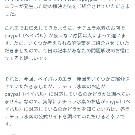
エラーが発生した時の解決方法をご紹介させていただきま
した。
これまでお伝えしてきたように、ナチュラ水素のお店で
paypal（ペイパル）が使えない原因は人によって違いま
す。ただ、いくつか考えられる解決策をご紹介させていた
だきましたので、今日の記事があなたの問題解決のお役に
立てると嬉しいです。
それと、今回、ペイパルのエラー原因をいくつかご紹介さ
せていただきましたが、ナチュラ水素のお店が
paypal（ペイパル）に対応しているのかどうかは調べてい
ません。なので、実際にナチュラ水素のお店がpaypal（ペ
イパル）に対応しているのかどうかを知りたい方は、各自
ナチュラ水素の公式サイトを調べていただけると幸いで
す。