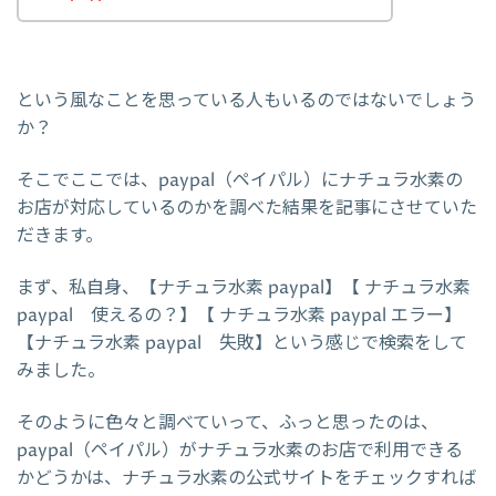
という風なことを思っている人もいるのではないでしょう
か？
そこでここでは、paypal（ペイパル）にナチュラ水素の
お店が対応しているのかを調べた結果を記事にさせていた
だきます。
まず、私自身、【ナチュラ水素 paypal】【 ナチュラ水素
paypal 使えるの？】【 ナチュラ水素 paypal エラー】
【ナチュラ水素 paypal 失敗】という感じで検索をして
みました。
そのように色々と調べていって、ふっと思ったのは、
paypal（ペイパル）がナチュラ水素のお店で利用できる
かどうかは、ナチュラ水素の公式サイトをチェックすれば