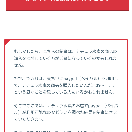
もしかしたら、こちらの記事は、ナチュラ水素の商品の
購入を検討している方がご覧になっているのかもしれま
せん。
ただ、できれば、支払いにpaypal（ペイパル）を利用し
て、ナチュラ水素の商品を購入したいんだよね～、、、
という風なことを思っている人もいるかもしれません。
そこでここでは、ナチュラ水素のお店でpaypal（ペイパ
ル）が利用可能なのかどうかを調べた結果を記事にさせ
ていただきます。