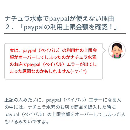
ナチュラ水素でpaypalが使えない理由
２．「paypalの利用上限金額を確認！」
実は、paypal（ペイパル）の利用枠の上限金
額がオーバーしてしまったのがナチュラ水素
のお店でpaypal（ペイパル）エラーが出てし
まった原因なのかもしれません(･∀･`*)
上記の人みたいに、paypal（ペイパル）エラーになる人
の中には、ナチュラ水素のお店で商品を購入した時に
paypal（ペイパル）の上限金額をオーバーしてしまった人
もいるみたいですよ。