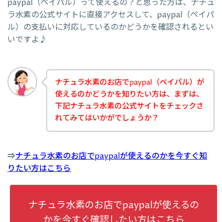
paypal（ペイパル）って使えるの？と思った方は、ナチュ
ラ水素の公式サイトに直接アクセスして、paypal（ペイパ
ル）の支払いに対応しているのかどうかを確認されるとい
いですよ♪
ナチュラ水素のお店でpaypal（ペイパル）が
使えるのかどうかを知りたい方は、まずは、
下記ナチュラ水素の公式サイトをチェックさ
れてみてはいかがでしょうか？
⇒
ナチュラ水素のお店でpaypalが使えるのかを今すぐ知
りたい方はこちら
ナチュラ水素のお店でpaypalが使えるの
かを今すぐ確認したい方はこちら