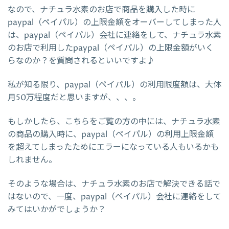
なので、ナチュラ水素のお店で商品を購入した時に
paypal（ペイパル）の上限金額をオーバーしてしまった人
は、paypal（ペイパル）会社に連絡をして、ナチュラ水素
のお店で利用したpaypal（ペイパル）の上限金額がいく
らなのか？を質問されるといいですよ♪
私が知る限り、paypal（ペイパル）の利用限度額は、大体
月50万程度だと思いますが、、、。
もしかしたら、こちらをご覧の方の中には、ナチュラ水素
の商品の購入時に、paypal（ペイパル）の利用上限金額
を超えてしまったためにエラーになっている人もいるかも
しれません。
そのような場合は、ナチュラ水素のお店で解決できる話で
はないので、一度、paypal（ペイパル）会社に連絡をして
みてはいかがでしょうか？