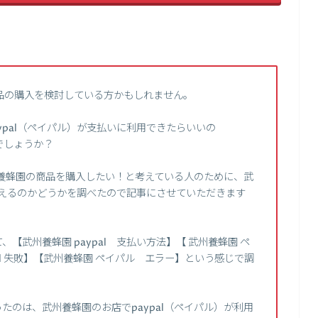
品の購入を検討している方かもしれません。
ypal（ペイパル）が支払いに利用できたらいいの
でしょうか？
武州養蜂園の商品を購入したい！と考えている人のために、武
が使えるのかどうかを調べたので記事にさせていただきます
【武州養蜂園 paypal 支払い方法】【 武州養蜂園 ペ
al 失敗】【武州養蜂園 ペイパル エラー】という感じで調
たのは、武州養蜂園のお店でpaypal（ペイパル）が利用