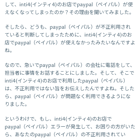
して、inti4(インティ4)のお店でpaypal（ペイパル）が使
えなくなってしまったのか？その理由を聞いてみました。
そしたら、どうも、paypal（ペイパル）が不正利用され
ていると判断してしまったために、inti4(インティ4)のお
店でpaypal（ペイパル）が使えなかったみたいなんですよ
ね。
なので、急いでpaypal（ペイパル）の会社に電話をして、
担当者に事情をお話することにしました。そして、そこで
inti4(インティ4)のお店で利用したpaypal（ペイパル）
は、不正利用ではない旨をお伝えしたんですよね。そした
ら、paypal（ペイパル）が問題なく利用できるようにな
りました。
というわけで、もし、inti4(インティ4)のお店で
paypal（ペイパル）エラーが発生して、お困りの方がいた
ら、あなたのpaypal（ペイパル）の不正利用されてい