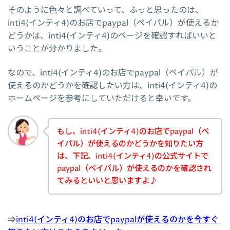
そのように色々と調べていって、ふっと思ったのは、
inti4(インティ4)のお店でpaypal（ペイパル）が使えるか
どうかは、inti4(インティ4)のページを確認すればいいと
いうことが分かりました。
なので、inti4(インティ4)のお店でpaypal（ペイパル）が
使えるのかどうかを確認したい方は、inti4(インティ4)の
ホームページを参考にしていただけると幸いです。
もし、inti4(インティ4)のお店でpaypal（ペ
イパル）が使えるのかどうかを知りたい方
は、下記、inti4(インティ4)の公式サイトで
paypal（ペイパル）が使えるのかを確認され
てみるといいと思いますよ♪
⇒
inti4(インティ4)のお店でpaypalが使えるのかを今すぐ