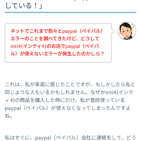
している！」
ネットでこれまで色々とpaypal（ペイパル）
エラーのことを調べてきたけど、どうして
inti4(インティ4)のお店でpaypal（ペイパ
ル）が使えないエラーが発生したのかしら？
これは、私が率直に感じたことですが、もしかしたら私と
同じような人もいるかもしれません。なぜかinti4(インテ
ィ4)の商品を購入した時にだけ、私が普段使っている
paypal（ペイパル）が使えなくなってしまったんですよ
ね。
私はすぐに、paypal（ペイパル）会社に連絡をして、どう