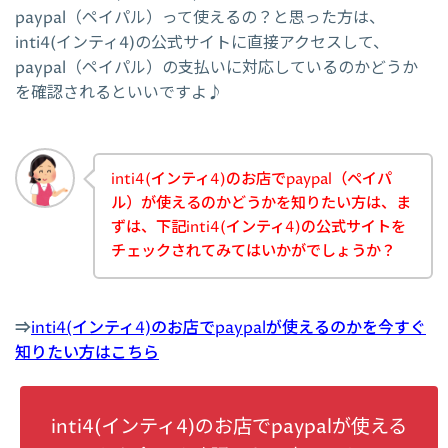
paypal（ペイパル）って使えるの？と思った方は、
inti4(インティ4)の公式サイトに直接アクセスして、
paypal（ペイパル）の支払いに対応しているのかどうか
を確認されるといいですよ♪
inti4(インティ4)のお店でpaypal（ペイパ
ル）が使えるのかどうかを知りたい方は、ま
ずは、下記inti4(インティ4)の公式サイトを
チェックされてみてはいかがでしょうか？
⇒
inti4(インティ4)のお店でpaypalが使えるのかを今すぐ
知りたい方はこちら
inti4(インティ4)のお店でpaypalが使える