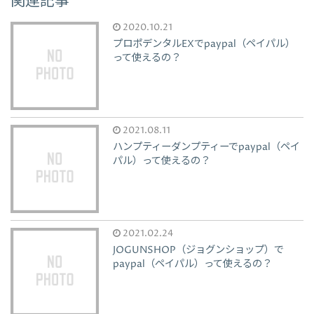
関連記事
2020.10.21
プロポデンタルEXでpaypal（ペイパル）
って使えるの？
2021.08.11
ハンプティーダンプティーでpaypal（ペイ
パル）って使えるの？
2021.02.24
JOGUNSHOP（ジョグンショップ）で
paypal（ペイパル）って使えるの？