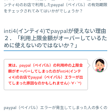
ンティ4)のお店で利用したpaypal（ペイパル）の有効期限
をチェックされてみてはいかがでしょうか？
inti4(インティ4)でpaypalが使えない理由
２．「利用上限金額がオーバーしているた
めに使えないのではないか？」
実は、paypal（ペイパル）の利用枠の上限金
額がオーバーしてしまったのがinti4(インテ
ィ4)のお店でpaypal（ペイパル）エラーが出
てしまった原因なのかもしれません(･∀･`*)
paypal（ペイパル）エラーが発生してしまった人の多くの