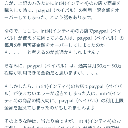
方が、上記の方みたいにinti4(インティ4)のお店で商品を
購入した時に、paypal（ペイパル）の利用上限金額をオ
ーバーしてしまった、という話もあります。
なので、もしも、inti4(インティ4)のお店でpaypal（ペイ
パル）が使えずに困っている人は、paypal（ペイパル）の
毎月の利用可能金額をオーバーしてしまったのか
も、、、。と考えるのが普通かもしれません♪
ちなみに、paypal（ペイパル）は、通常は月30万～50万
程度が利用できる金額だと思いますが、、、。
もしかしたら、inti4(インティ4)のお店でpaypal（ペイパ
ル）が使えないエラーが起きてしまった人は、inti4(イン
ティ4)の商品の購入時に、paypal（ペイパル）の利用上限
金額を超えてしまったのかもしれませんよ♪
そのような時は、当たり前ですが、inti4(インティ4)のお