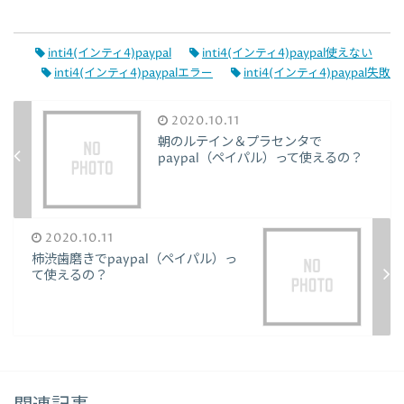
inti4(インティ4)paypal
inti4(インティ4)paypal使えない
inti4(インティ4)paypalエラー
inti4(インティ4)paypal失敗
2020.10.11
朝のルテイン＆プラセンタで
paypal（ペイパル）って使えるの？
2020.10.11
柿渋歯磨きでpaypal（ペイパル）っ
て使えるの？