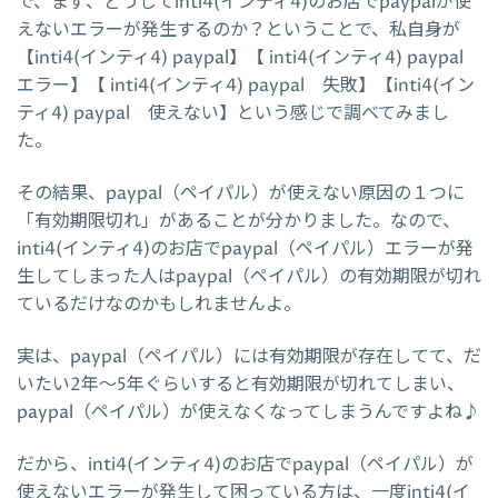
で、まず、どうしてinti4(インティ4)のお店でpaypalが使
えないエラーが発生するのか？ということで、私自身が
【inti4(インティ4) paypal】【 inti4(インティ4) paypal
エラー】【 inti4(インティ4) paypal 失敗】【inti4(イン
ティ4) paypal 使えない】という感じで調べてみまし
た。
その結果、paypal（ペイパル）が使えない原因の１つに
「有効期限切れ」があることが分かりました。なので、
inti4(インティ4)のお店でpaypal（ペイパル）エラーが発
生してしまった人はpaypal（ペイパル）の有効期限が切れ
ているだけなのかもしれませんよ。
実は、paypal（ペイパル）には有効期限が存在してて、だ
いたい2年～5年ぐらいすると有効期限が切れてしまい、
paypal（ペイパル）が使えなくなってしまうんですよね♪
だから、inti4(インティ4)のお店でpaypal（ペイパル）が
使えないエラーが発生して困っている方は、一度inti4(イ