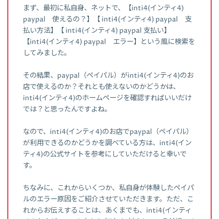
まず、最初に私自身、ネットで、【inti4(インティ4)
paypal 使えるの？】【 inti4(インティ4) paypal 支
払い方法】【 inti4(インティ4) paypal 支払い】
【inti4(インティ4) paypal エラー】という風に検索を
してみました。
その結果、paypal（ペイパル）がinti4(インティ4)のお
店で使えるのか？それとも使えないのかどうかは、
inti4(インティ4)のホームページを確認すればいいだけ
では？と思ったんですよね。
なので、inti4(インティ4)のお店でpaypal（ペイパル）
が利用できるのかどうかを調べている方は、inti4(イン
ティ4)の公式サイトを参考にしていただけると幸いで
す。
ちなみに、これからいくつか、私自身が体験したペイパ
ルのエラー原因をご紹介させていただきます。ただ、こ
れからお伝えすることは、あくまでも、inti4(インティ