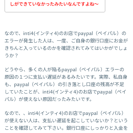
しができていなかったみたいなんですよね～
なので、inti4(インティ4)のお店でpaypal（ペイパル）の
エラーが発生した人は、一度、ご自身の銀行口座にお金が
きちんと入っているのかを確認されてみてはいかがでしょ
うか？
どうやら、多くの人が陥るpaypal（ペイパル）エラーの
原因の１つに支払い遅延があるみたいです。実際、私自身
も、paypal（ペイパル）の引き落とし口座の残高が不足
していたことが、inti4(インティ4)のお店でpaypal（ペイ
パル）が使えない原因だったみたいです。
なので、、inti4(インティ4)のお店でpaypal（ペイパル）
が使えない人は、支払い遅延を起こしていないか？という
ことを確認してみて下さい。銀行口座にしっかりと入金を