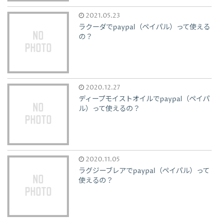
2021.05.23
ラクーダでpaypal（ペイパル）って使える
の？
2020.12.27
ディープモイストオイルでpaypal（ペイパ
ル）って使えるの？
2020.11.05
ラグジーブレアでpaypal（ペイパル）って
使えるの？