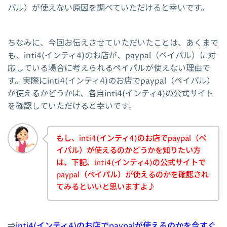
パル）が使えない原因を調べていただけると幸いです。
ちなみに、今回お伝えさせていただいたことは、あくまで
も、inti4(インティ4)のお店が、paypal（ペイパル）に対
応している場合に考えられるペイパルが使えない理由で
す。実際にinti4(インティ4)のお店でpaypal（ペイパル）
が使えるかどうかは、各自inti4(インティ4)の公式サイト
を確認していただけると幸いです。
もし、inti4(インティ4)のお店でpaypal（ペ
イパル）が使えるのかどうかを知りたい方
は、下記、inti4(インティ4)の公式サイトで
paypal（ペイパル）が使えるのかを確認され
てみるといいと思いますよ♪
⇒
inti4(インティ4)のお店でpaypalが使えるのかを今すぐ