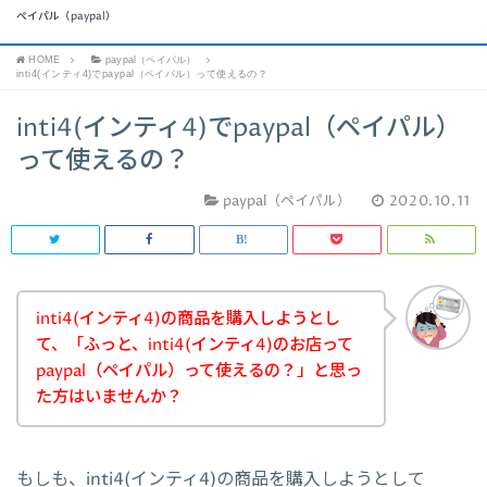
ペイパル（paypal）
HOME
paypal（ペイパル）
inti4(インティ4)でpaypal（ペイパル）って使えるの？
inti4(インティ4)でpaypal（ペイパル）
って使えるの？
paypal（ペイパル）
2020.10.11
inti4(インティ4)の商品を購入しようとし
て、「ふっと、inti4(インティ4)のお店って
paypal（ペイパル）って使えるの？」と思っ
た方はいませんか？
もしも、inti4(インティ4)の商品を購入しようとして