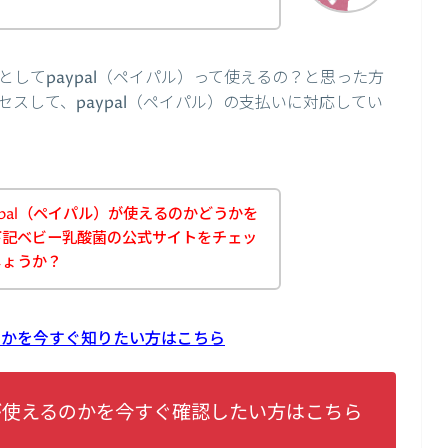
してpaypal（ペイパル）って使えるの？と思った方
スして、paypal（ペイパル）の支払いに対応してい
pal（ペイパル）が使えるのかどうかを
下記ベビー乳酸菌の公式サイトをチェッ
しょうか？
るのかを今すぐ知りたい方はこちら
lが使えるのかを今すぐ確認したい方はこちら