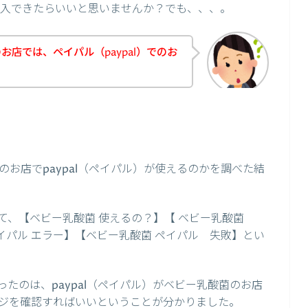
て購入できたらいいと思いませんか？でも、、、。
店では、ペイパル（paypal）でのお
お店でpaypal（ペイパル）が使えるのかを調べた結
て、【ベビー乳酸菌 使えるの？】【 ベビー乳酸菌
 ペイパル エラー】【ベビー乳酸菌 ペイパル 失敗】とい
たのは、paypal（ペイパル）がベビー乳酸菌のお店
ジを確認すればいいということが分かりました。