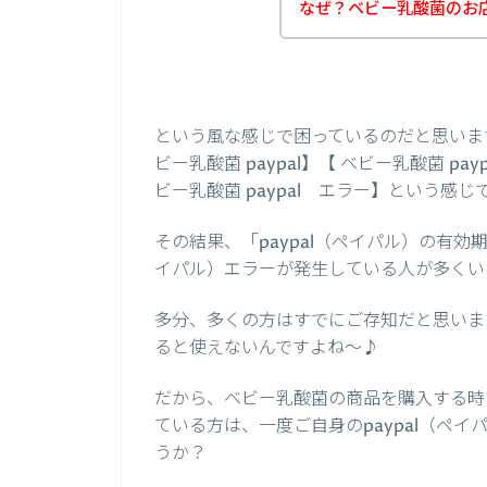
なぜ？ベビー乳酸菌のお店
という風な感じで困っているのだと思いま
ビー乳酸菌 paypal】【 ベビー乳酸菌 pa
ビー乳酸菌 paypal エラー】という感
その結果、「paypal（ペイパル）の有効
イパル）エラーが発生している人が多くい
多分、多くの方はすでにご存知だと思います
ると使えないんですよね～♪
だから、ベビー乳酸菌の商品を購入する時に
ている方は、一度ご自身のpaypal（ペ
うか？