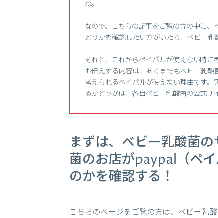
ね。
なので、こちらの記事をご覧の方の中に、ベ
どうかを確認したい方がいたら、ベビー乳
それと、これからペイパルが使えない時に
お伝えする内容は、あくまでもベビー乳酸菌
考えられるペイパルが使えない理由です。実
るかどうかは、各自ベビー乳酸菌の公式サ
まずは、ベビー乳酸菌の
菌のお店がpaypal（
のかを確認する！
こちらのページをご覧の方は、ベビー乳酸