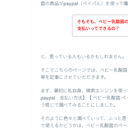
菌の商品がpaypal（ペイパル）を使っ
そもそも、ベビー乳酸菌のお
支払いってできるの？
と、思っている人もいるかもしれません。
そこでこちらのページでは、ベビー乳酸菌の
果を記事にさせていただきます。
まず、最初に私自身、検索エンジンを使っ
paypal 支払い方法】【 ベビー乳酸菌
う感じで調べてみることにしました。
そのように色々と調べていって、ふっと思っ
で使えるかどうかは、ベビー乳酸菌のペー