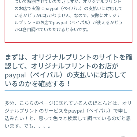
ついて解説させていただきますが、オリジナルプリント
のお店で実際にpaypal（ペイパル）の支払いに対応して
いるかどうかはわかりません。なので、実際にオリジナ
ルプリントのお店でpaypal（ペイパル）が使えるかどう
かは各自調べていただけると幸いです。
まずは、オリジナルプリントのサイトを確
認して、オリジナルプリントのお店が
paypal（ペイパル）の支払いに対応して
いるのかを確認する！
多分、こちらのページに訪れている人のほとんどは、オリ
ジナルプリントのサービスをpaypal（ペイパル）で申し
込みたい！と、思って色々と検索して調べているのだと思
います。でも、、、。