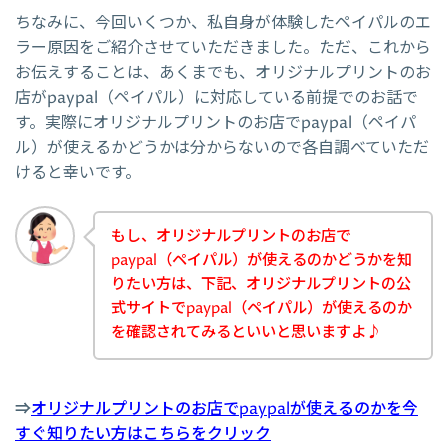
ちなみに、今回いくつか、私自身が体験したペイパルのエ
ラー原因をご紹介させていただきました。ただ、これから
お伝えすることは、あくまでも、オリジナルプリントのお
店がpaypal（ペイパル）に対応している前提でのお話で
す。実際にオリジナルプリントのお店でpaypal（ペイパ
ル）が使えるかどうかは分からないので各自調べていただ
けると幸いです。
もし、オリジナルプリントのお店で
paypal（ペイパル）が使えるのかどうかを知
りたい方は、下記、オリジナルプリントの公
式サイトでpaypal（ペイパル）が使えるのか
を確認されてみるといいと思いますよ♪
⇒
オリジナルプリントのお店でpaypalが使えるのかを今
すぐ知りたい方はこちらをクリック