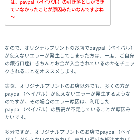
は、paypal（ペイパル）の引き落としができ
ていなかったことが原因みたいなんですよね
～
なので、オリジナルプリントのお店でpaypal（ペイパル）
が使えないエラーが発生してしまった方は、一度、ご自身
の銀行口座にきちんとお金が入金されているのかをチェッ
クされることをオススメします。
実際、オリジナルプリントのお店以外でも、多くの方が
paypal（ペイパル）が使えないエラーが発生するような
のですが、その場合のエラー原因は、利用した
paypal（ペイパル）の残高が不足していることが原因み
たいです。
多分ですが、オリジナルプリントのお店でpaypal（ペイ