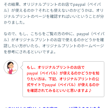
その結果、オリジナルプリントのお店でpaypal（ペイパ
ル）が使えるのか？それとも使えないのかどうかは、オリ
ジナルプリントのページを確認すればいいということが分
かりました。
なので、もし、こちらをご覧の方の中に、paypal（ペイパ
ル）がオリジナルプリントのお店で使えるのかどうかを確
認したい方がいたら、オリジナルプリントのホームページ
を参考にされるといいですよ。
もし、オリジナルプリントのお店で
paypal（ペイパル）が使えるのかどうかを知
りたい方は、下記、オリジナルプリントの公
式サイトでpaypal（ペイパル）が使えるのか
を確認されてみるといいと思いますよ♪