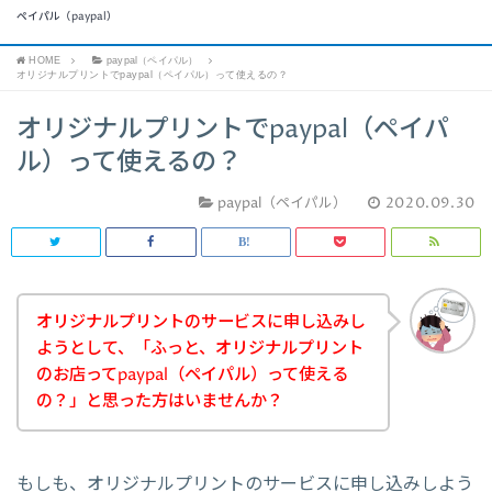
ペイパル（paypal）
HOME
paypal（ペイパル）
オリジナルプリントでpaypal（ペイパル）って使えるの？
オリジナルプリントでpaypal（ペイパ
ル）って使えるの？
paypal（ペイパル）
2020.09.30
オリジナルプリントのサービスに申し込みし
ようとして、「ふっと、オリジナルプリント
のお店ってpaypal（ペイパル）って使える
の？」と思った方はいませんか？
もしも、オリジナルプリントのサービスに申し込みしよう