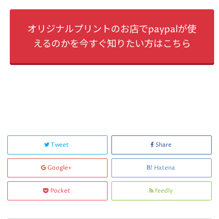
オリジナルプリントのお店でpaypalが使
えるのかを今すぐ知りたい方はこちら
Tweet
Share
Google+
Hatena
Pocket
feedly