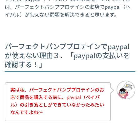
ば、パーフェクトパンププロテインのお店でpaypal（ペ
イパル）が使えない問題を解決できると思います。
パーフェクトパンププロテインでpaypal
が使えない理由３．「paypalの支払いを
確認する！」
実は私、パーフェクトパンププロテインのお
店で商品を購入する前に、paypal（ペイパ
ル）の引き落としができていなかったみたい
なんですよね～