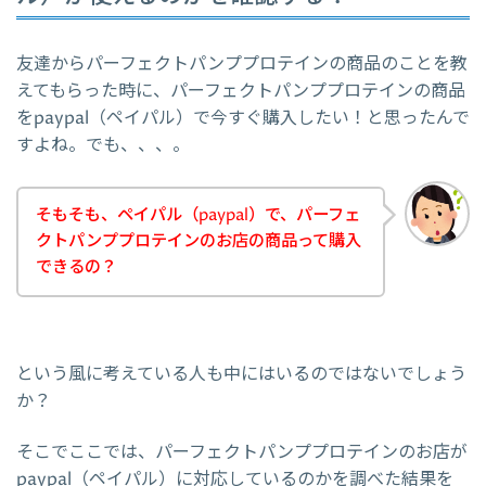
友達からパーフェクトパンププロテインの商品のことを教
えてもらった時に、パーフェクトパンププロテインの商品
をpaypal（ペイパル）で今すぐ購入したい！と思ったんで
すよね。でも、、、。
そもそも、ペイパル（paypal）で、パーフェ
クトパンププロテインのお店の商品って購入
できるの？
という風に考えている人も中にはいるのではないでしょう
か？
そこでここでは、パーフェクトパンププロテインのお店が
paypal（ペイパル）に対応しているのかを調べた結果を