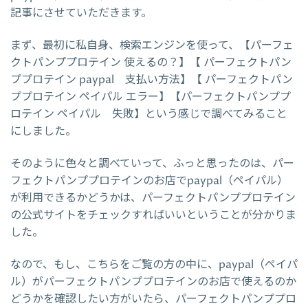
記事にさせていただきます。
まず、最初に私自身、検索エンジンを使って、【パーフェ
クトパンププロテイン 使えるの？】【 パーフェクトパン
ププロテイン paypal 支払い方法】【 パーフェクトパン
ププロテイン ペイパル エラー】【パーフェクトパンププ
ロテイン ペイパル 失敗】という感じで調べてみること
にしました。
そのように色々と調べていって、ふっと思ったのは、パー
フェクトパンププロテインのお店でpaypal（ペイパル）
が利用できるかどうかは、パーフェクトパンププロテイン
の公式サイトをチェックすればいいということが分かりま
した。
なので、もし、こちらをご覧の方の中に、paypal（ペイパ
ル）がパーフェクトパンププロテインのお店で使えるのか
どうかを確認したい方がいたら、パーフェクトパンププロ