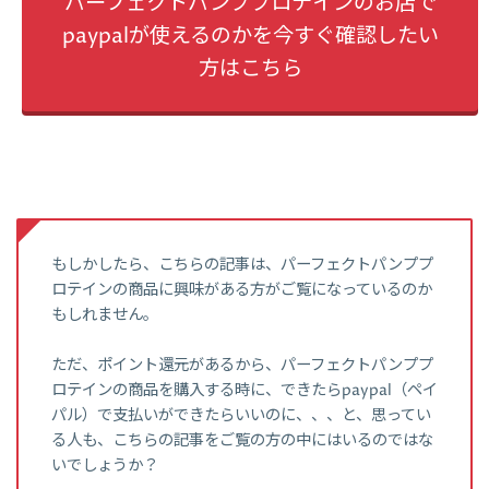
パーフェクトパンププロテインのお店で
paypalが使えるのかを今すぐ確認したい
方はこちら
もしかしたら、こちらの記事は、パーフェクトパンププ
ロテインの商品に興味がある方がご覧になっているのか
もしれません。
ただ、ポイント還元があるから、パーフェクトパンププ
ロテインの商品を購入する時に、できたらpaypal（ペイ
パル）で支払いができたらいいのに、、、と、思ってい
る人も、こちらの記事をご覧の方の中にはいるのではな
いでしょうか？