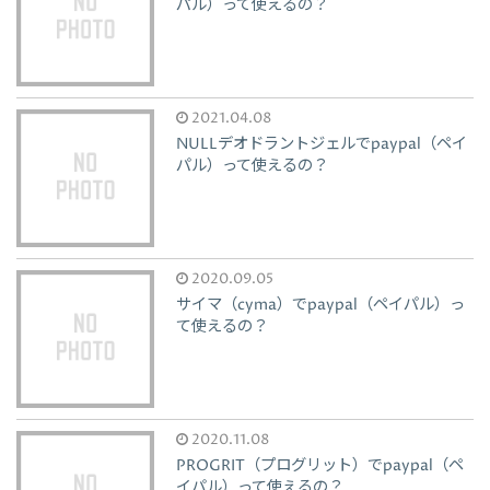
パル）って使えるの？
2021.04.08
NULLデオドラントジェルでpaypal（ペイ
パル）って使えるの？
2020.09.05
サイマ（cyma）でpaypal（ペイパル）っ
て使えるの？
2020.11.08
PROGRIT（プログリット）でpaypal（ペ
イパル）って使えるの？