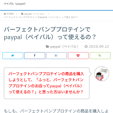
ペイパル（paypal）
HOME
paypal（ペイパル）
パーフェクトパンププロテインでpaypal（ペイパル）って使えるの？
パーフェクトパンププロテインで
paypal（ペイパル）って使えるの？
paypal（ペイパル）
2020.09.22
パーフェクトパンププロテインの商品を購入
しようとして、「ふっと、パーフェクトパン
ププロテインのお店ってpaypal（ペイパル）
って使えるの？」と思った方はいませんか？
もしも、パーフェクトパンププロテインの商品を購入しよ