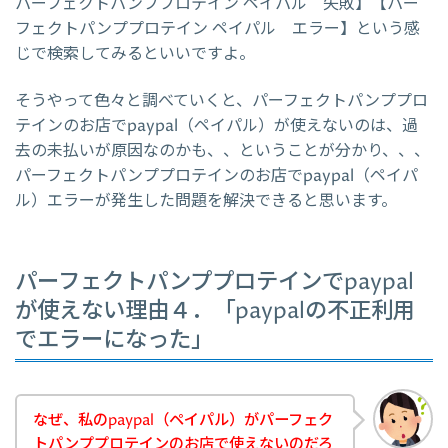
パーフェクトパンププロテイン ペイパル 失敗】【パー
フェクトパンププロテイン ペイパル エラー】という感
じで検索してみるといいですよ。
そうやって色々と調べていくと、パーフェクトパンププロ
テインのお店でpaypal（ペイパル）が使えないのは、過
去の未払いが原因なのかも、、ということが分かり、、、
パーフェクトパンププロテインのお店でpaypal（ペイパ
ル）エラーが発生した問題を解決できると思います。
パーフェクトパンププロテインでpaypal
が使えない理由４．「paypalの不正利用
でエラーになった」
なぜ、私のpaypal（ペイパル）がパーフェク
トパンププロテインのお店で使えないのだろ