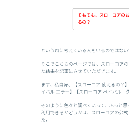
そもそも、スローコアの
るの？
という風に考えている人もいるのではない
そこでこちらのページでは、スローコアのお
た結果を記事にさせていただきます。
まず、私自身、【スローコア 使えるの？】【 
イパル エラー】【スローコア ペイパル
そのように色々と調べていって、ふっと思っ
利用できるかどうかは、スローコアの公式
た。