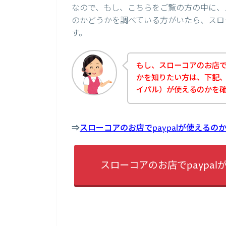
なので、もし、こちらをご覧の方の中に、ス
のかどうかを調べている方がいたら、スロ
す。
もし、スローコアのお店でp
かを知りたい方は、下記、ス
イパル）が使えるのかを
⇒
スローコアのお店でpaypalが使える
スローコアのお店でpaypa