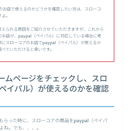
コアのお店で使えるのかどうかを確認したい方は、スローコ
すよ。
考えられる原因をご紹介させていただきますが、これから
お店が、paypal（ペイパル）に対応している場合に考
にスローコアのお店でpaypal（ペイパル）が使えるか
調べていただけると幸いです。
ームページをチェックし、スロ
l（ペイパル）が使えるのかを確認
らった時に、スローコアの商品をpaypal（ペイパ
よね。でも、、、。