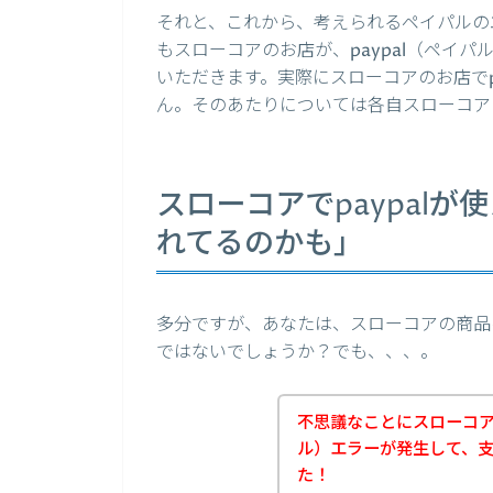
それと、これから、考えられるペイパルの
もスローコアのお店が、paypal（ペイ
いただきます。実際にスローコアのお店でp
ん。そのあたりについては各自スローコア
スローコアでpaypal
れてるのかも」
多分ですが、あなたは、スローコアの商品を
ではないでしょうか？でも、、、。
不思議なことにスローコアの
ル）エラーが発生して、
た！