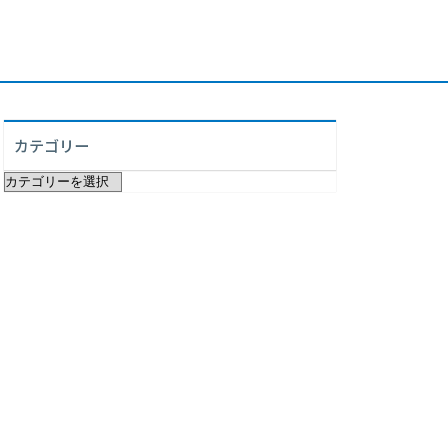
カテゴリー