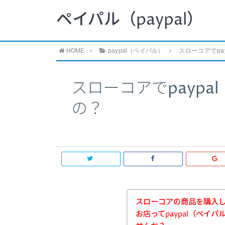
ペイパル（paypal）
HOME
paypal（ペイパル）
スローコアでpa
スローコアでpayp
の？
スローコアの商品を購入
お店ってpaypal（ペイ