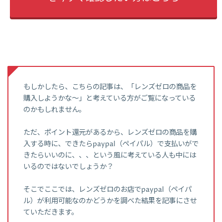
もしかしたら、こちらの記事は、「レンズゼロの商品を
購入しようかな～」と考えている方がご覧になっている
のかもしれません。
ただ、ポイント還元があるから、レンズゼロの商品を購
入する時に、できたらpaypal（ペイパル）で支払いがで
きたらいいのに、、、という風に考えている人も中には
いるのではないでしょうか？
そこでここでは、レンズゼロのお店でpaypal（ペイパ
ル）が利用可能なのかどうかを調べた結果を記事にさせ
ていただきます。