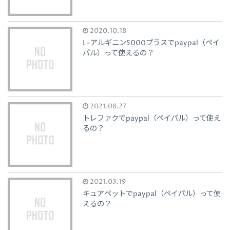
2020.10.18
L-アルギニン5000プラスでpaypal（ペイ
パル）って使えるの？
2021.08.27
トレファクでpaypal（ペイパル）って使え
るの？
2021.03.19
キュアペットでpaypal（ペイパル）って使
えるの？