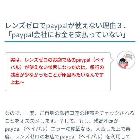
レンズゼロでpaypalが使えない理由３．
「paypal会社にお金を支払っていない」
実は、レンズゼロのお店で私のpaypal（ペイ
パル）が使えない状態になったのは、銀行の
残高が少なかったことが原因みたいなんです
よね～
なので、一度、ご自身の銀行口座の残高をチェックされる
ことをオススメします。そして、もし、残高不足が
paypal（ペイパル）エラーの原因なら、入金した上で再
度、レンズゼロのお店でpaypal（ペイパル）を利用して