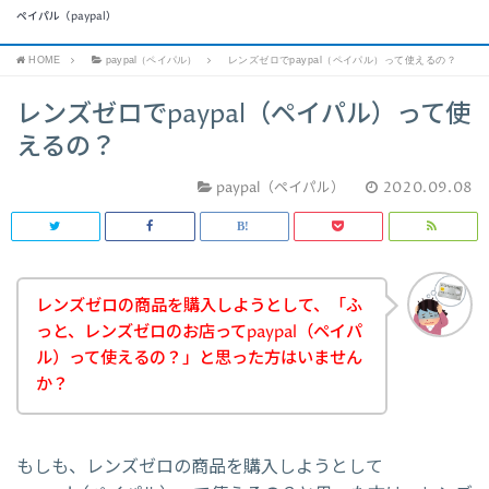
ペイパル（paypal）
HOME
paypal（ペイパル）
レンズゼロでpaypal（ペイパル）って使えるの？
レンズゼロでpaypal（ペイパル）って使
えるの？
paypal（ペイパル）
2020.09.08
レンズゼロの商品を購入しようとして、「ふ
っと、レンズゼロのお店ってpaypal（ペイパ
ル）って使えるの？」と思った方はいません
か？
もしも、レンズゼロの商品を購入しようとして