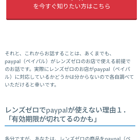
を今すぐ知りたい方はこちら
それと、これからお話することは、あくまでも、
paypal（ペイパル）がレンズゼロのお店で使える前提で
のお話です。実際にレンズゼロのお店がpaypal（ペイパ
ル）に対応しているかどうかは分からないので各自調べて
いただけると幸いです。
レンズゼロでpaypalが使えない理由１．
「有効期限が切れてるのかも」
多分ですが、あなたは、レンズゼロの商品をpaypal（ペ