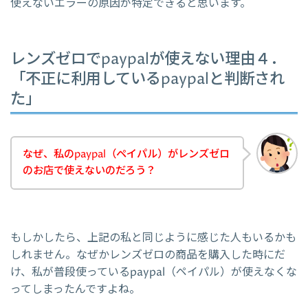
使えないエラーの原因が特定できると思います。
レンズゼロでpaypalが使えない理由４．
「不正に利用しているpaypalと判断され
た」
なぜ、私のpaypal（ペイパル）がレンズゼロ
のお店で使えないのだろう？
もしかしたら、上記の私と同じように感じた人もいるかも
しれません。なぜかレンズゼロの商品を購入した時にだ
け、私が普段使っているpaypal（ペイパル）が使えなくな
ってしまったんですよね。