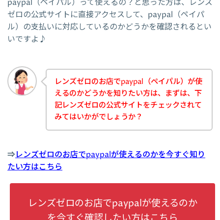
paypal（ペイパル）って使えるの？と思った方は、レンズ
ゼロの公式サイトに直接アクセスして、paypal（ペイパ
ル）の支払いに対応しているのかどうかを確認されるとい
いですよ♪
レンズゼロのお店でpaypal（ペイパル）が使
えるのかどうかを知りたい方は、まずは、下
記レンズゼロの公式サイトをチェックされて
みてはいかがでしょうか？
⇒
レンズゼロのお店でpaypalが使えるのかを今すぐ知り
たい方はこちら
レンズゼロのお店でpaypalが使えるのか
を今すぐ確認したい方はこちら