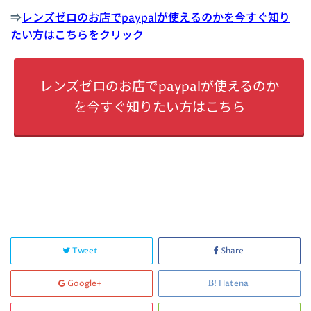
⇒
レンズゼロのお店でpaypalが使えるのかを今すぐ知り
たい方はこちらをクリック
レンズゼロのお店でpaypalが使えるのか
を今すぐ知りたい方はこちら
Tweet
Share
Google+
Hatena