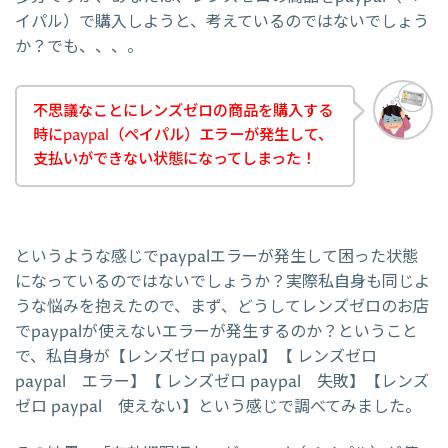
イパル）で購入しようと、考えているのではないでしょう
か？でも、、、。
不思議なことにレンズゼロの商品を購入する
時にpaypal（ペイパル）エラーが発生して、
支払いができない状態になってしまった！
というような感じでpaypalエラーが発生して困った状態
になっているのではないでしょうか？実際私自身も同じよ
うな悩みを抱えたので、まず、どうしてレンズゼロのお店
でpaypalが使えないエラーが発生するのか？ということ
で、私自身が【レンズゼロ paypal】【 レンズゼロ
paypal エラー】【 レンズゼロ paypal 失敗】【レンズ
ゼロ paypal 使えない】という感じで調べてみました。